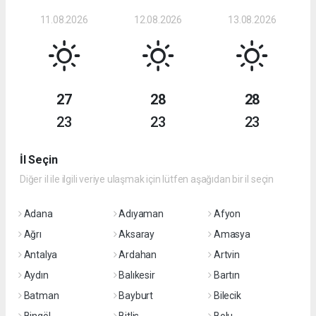
11.08.2026
12.08.2026
13.08.2026
27
28
28
23
23
23
İl Seçin
Diğer il ile ilgili veriye ulaşmak için lütfen aşağıdan bir il seçin
Adana
Adıyaman
Afyon
Ağrı
Aksaray
Amasya
Antalya
Ardahan
Artvin
Aydın
Balıkesir
Bartın
Batman
Bayburt
Bilecik