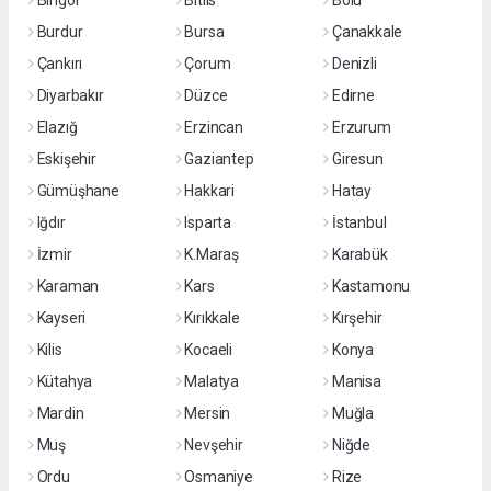
Bingöl
Bitlis
Bolu
Burdur
Bursa
Çanakkale
Çankırı
Çorum
Denizli
Diyarbakır
Düzce
Edirne
Elazığ
Erzincan
Erzurum
Eskişehir
Gaziantep
Giresun
Gümüşhane
Hakkari
Hatay
Iğdır
Isparta
İstanbul
İzmir
K.Maraş
Karabük
Karaman
Kars
Kastamonu
Kayseri
Kırıkkale
Kırşehir
Kilis
Kocaeli
Konya
Kütahya
Malatya
Manisa
Mardin
Mersin
Muğla
Muş
Nevşehir
Niğde
Ordu
Osmaniye
Rize