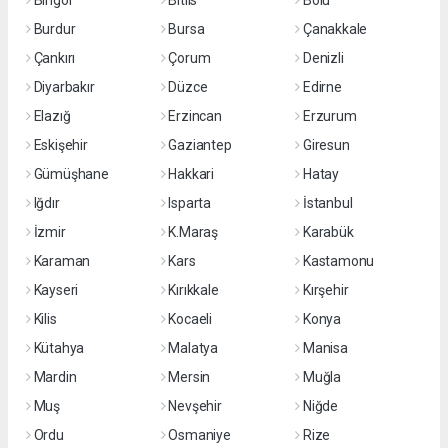
Bingöl
Bitlis
Bolu
Burdur
Bursa
Çanakkale
Çankırı
Çorum
Denizli
Diyarbakır
Düzce
Edirne
Elazığ
Erzincan
Erzurum
Eskişehir
Gaziantep
Giresun
Gümüşhane
Hakkari
Hatay
Iğdır
Isparta
İstanbul
İzmir
K.Maraş
Karabük
Karaman
Kars
Kastamonu
Kayseri
Kırıkkale
Kırşehir
Kilis
Kocaeli
Konya
Kütahya
Malatya
Manisa
Mardin
Mersin
Muğla
Muş
Nevşehir
Niğde
Ordu
Osmaniye
Rize