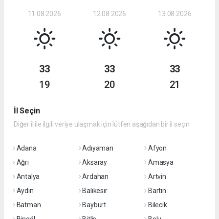
11.08.2026
12.08.2026
13.08.2026
33
33
33
19
20
21
İl Seçin
Diğer il ile ilgili veriye ulaşmak için lütfen aşağıdan bir il seçin
Adana
Adıyaman
Afyon
Ağrı
Aksaray
Amasya
Antalya
Ardahan
Artvin
Aydın
Balıkesir
Bartın
Batman
Bayburt
Bilecik