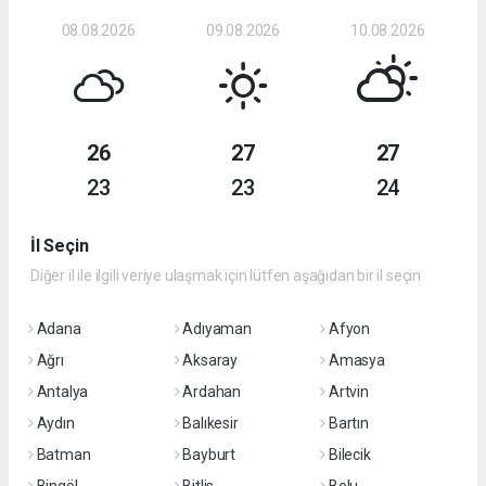
08.08.2026
09.08.2026
10.08.2026
26
27
27
23
23
24
İl Seçin
Diğer il ile ilgili veriye ulaşmak için lütfen aşağıdan bir il seçin
Adana
Adıyaman
Afyon
Ağrı
Aksaray
Amasya
Antalya
Ardahan
Artvin
Aydın
Balıkesir
Bartın
Batman
Bayburt
Bilecik