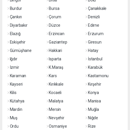
Bingöl
Bitlis
Bolu
Burdur
Bursa
Çanakkale
Çankırı
Çorum
Denizli
Diyarbakır
Düzce
Edirne
Elazığ
Erzincan
Erzurum
Eskişehir
Gaziantep
Giresun
Gümüşhane
Hakkari
Hatay
Iğdır
Isparta
İstanbul
İzmir
K.Maraş
Karabük
Karaman
Kars
Kastamonu
Kayseri
Kırıkkale
Kırşehir
Kilis
Kocaeli
Konya
Kütahya
Malatya
Manisa
Mardin
Mersin
Muğla
Muş
Nevşehir
Niğde
Ordu
Osmaniye
Rize