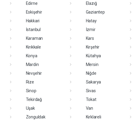
Edirne
Elazığ
Eskişehir
Gaziantep
Hakkari
Hatay
İstanbul
İzmir
Karaman
Kars
Kırıkkale
Kırşehir
Konya
Kütahya
Mardin
Mersin
Nevşehir
Niğde
Rize
Sakarya
Sinop
Sivas
Tekirdağ
Tokat
Uşak
Van
Zonguldak
Kırklareli