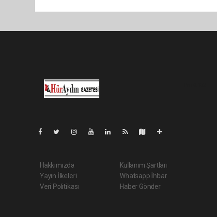
Pro-0.132
Hakkımızda
Kullanım Şartları
Yayın İlkeleri
Whatsapp İhbar
Veri Politikası
Haber Gönder