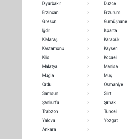
Diyarbakır
Düzce
Erzincan
Erzurum
Giresun
Gümüşhane
Iğdır
Isparta
K.Maraş
Karabük
Kastamonu
Kayseri
Kilis
Kocaeli
Malatya
Manisa
Muğla
Muş
Ordu
Osmaniye
Samsun
Siirt
Şanlıurfa
Şırnak
Trabzon
Tunceli
Yalova
Yozgat
Ankara