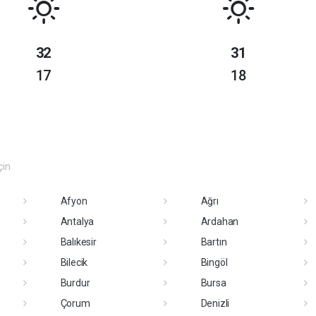
32
31
17
18
çin
Afyon
Ağrı
Antalya
Ardahan
Balıkesir
Bartın
Bilecik
Bingöl
Burdur
Bursa
Çorum
Denizli