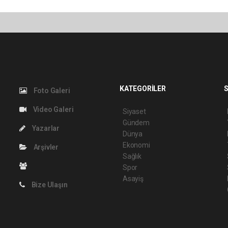
KATEGORİLER
S
Foto Galeri
Video Galeri
Siyaset
Gündem
Yazarlar
Dünya
Ekonomi
Arşivler
Sağlık
Spor
Asayiş
Bize Ulaşın