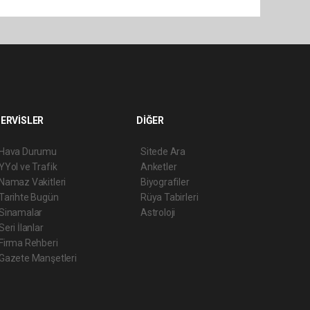
ERVİSLER
DİĞER
Hava Durumu
Sitede Ara
YYol ve Trafik
Anketler
Namaz Vakitleri
Biyografiler
Tarihte Bugün
Rüya Tabirleri
Sinamalar
Astroloji
Seri İlanlar
Firma Rehberi
Gazete Manşetleri