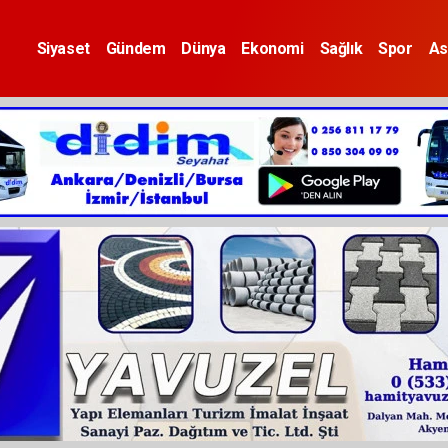
Siyaset
Gündem
Dünya
Ekonomi
Sağlık
Spor
As