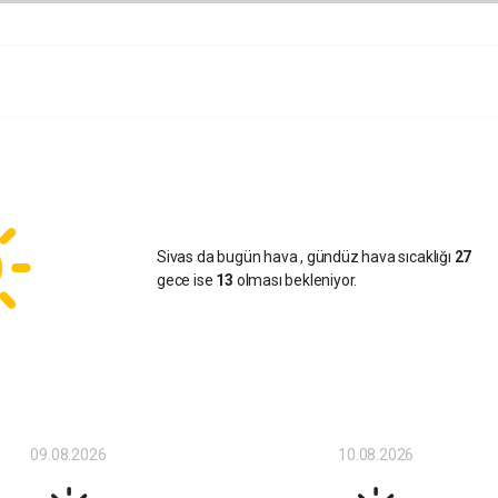
Sivas da bugün hava
, gündüz hava sıcaklığı
27
gece ise
13
olması bekleniyor.
09.08.2026
10.08.2026