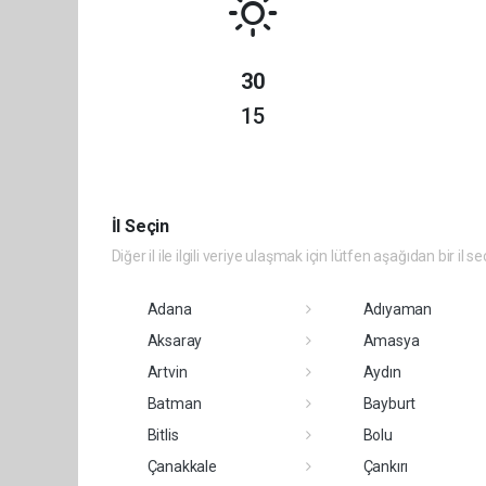
30
15
İl Seçin
Diğer il ile ilgili veriye ulaşmak için lütfen aşağıdan bir il se
Adana
Adıyaman
Aksaray
Amasya
Artvin
Aydın
Batman
Bayburt
Bitlis
Bolu
Çanakkale
Çankırı