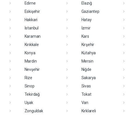
Edirne
Elazığ
Eskişehir
Gaziantep
Hakkari
Hatay
İstanbul
İzmir
Karaman
Kars
Kırıkkale
Kırşehir
Konya
Kütahya
Mardin
Mersin
Nevşehir
Niğde
Rize
Sakarya
Sinop
Sivas
Tekirdağ
Tokat
Uşak
Van
Zonguldak
Kırklareli