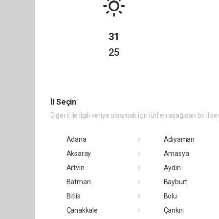
31
25
İl Seçin
Diğer il ile ilgili veriye ulaşmak için lütfen aşağıdan bir il se
Adana
Adıyaman
Aksaray
Amasya
Artvin
Aydın
Batman
Bayburt
Bitlis
Bolu
Çanakkale
Çankırı