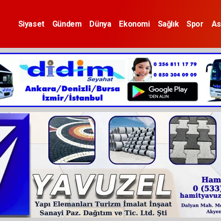
Siyaset
Gündem
Dünya
Ekonomi
Sağlık
Spor
As