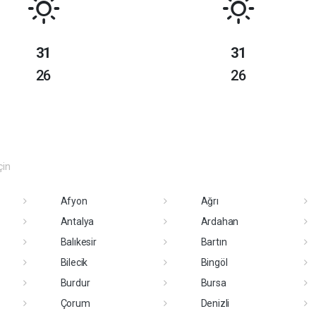
31
31
26
26
çin
Afyon
Ağrı
Antalya
Ardahan
Balıkesir
Bartın
Bilecik
Bingöl
Burdur
Bursa
Çorum
Denizli