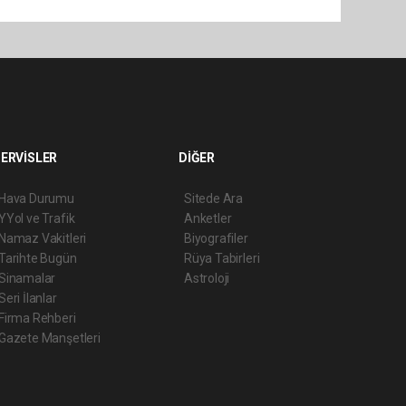
ERVİSLER
DİĞER
Hava Durumu
Sitede Ara
YYol ve Trafik
Anketler
Namaz Vakitleri
Biyografiler
Tarihte Bugün
Rüya Tabirleri
Sinamalar
Astroloji
Seri İlanlar
Firma Rehberi
Gazete Manşetleri