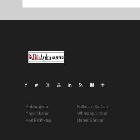
Pro-0.099
Hakkımızda
Kullanım Şartları
Yayın İlkeleri
Whatsapp İhbar
Veri Politikası
Haber Gönder