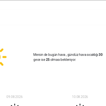
Mersin de bugün hava
, gündüz hava sıcaklığı
30
gece ise
25
olması bekleniyor.
09.08.2026
10.08.2026