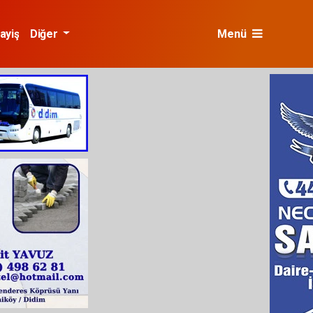
ayiş
Diğer
Menü