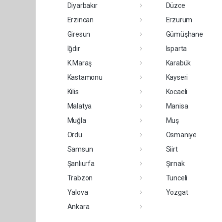
Diyarbakır
Düzce
Erzincan
Erzurum
Giresun
Gümüşhane
Iğdır
Isparta
K.Maraş
Karabük
Kastamonu
Kayseri
Kilis
Kocaeli
Malatya
Manisa
Muğla
Muş
Ordu
Osmaniye
Samsun
Siirt
Şanlıurfa
Şırnak
Trabzon
Tunceli
Yalova
Yozgat
Ankara