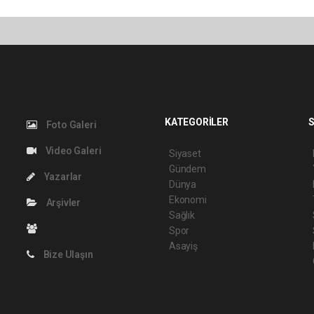
KATEGORİLER
S
Foto Galeri
Video Galeri
Siyaset
Gündem
Yazarlar
Dünya
Ekonomi
Arşivler
Sağlık
Spor
Asayiş
Bize Ulaşın