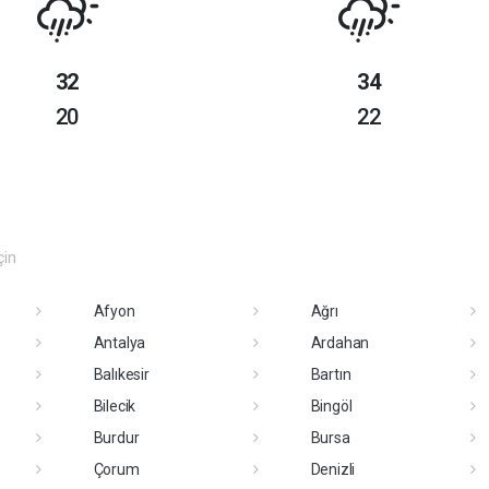
32
34
20
22
çin
Afyon
Ağrı
Antalya
Ardahan
Balıkesir
Bartın
Bilecik
Bingöl
Burdur
Bursa
Çorum
Denizli