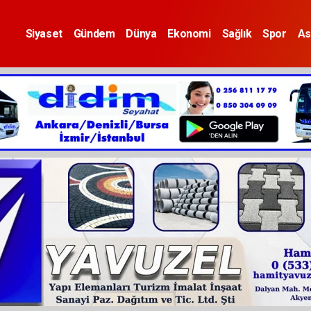
Siyaset
Gündem
Dünya
Ekonomi
Sağlık
Spor
As