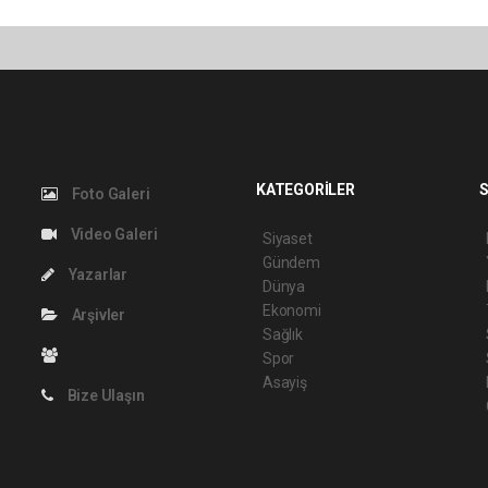
KATEGORİLER
S
Foto Galeri
Video Galeri
Siyaset
Gündem
Yazarlar
Dünya
Ekonomi
Arşivler
Sağlık
Spor
Asayiş
Bize Ulaşın