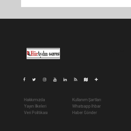
Pro-0.157
Hakkımızda
Kullanım Şartları
Yayın İlkeleri
Whatsapp İhbar
Veri Politikası
Haber Gönder