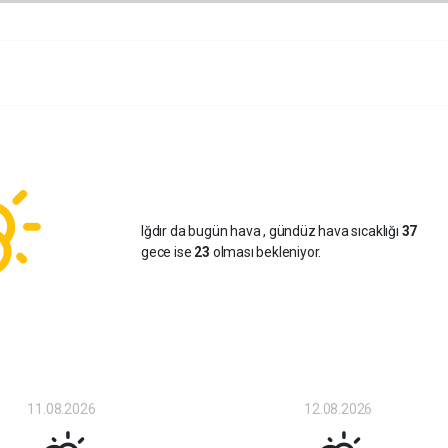
Iğdır da bugün hava
, gündüz hava sıcaklığı
37
gece ise
23
olması bekleniyor.
11.08.2026
12.08.2026