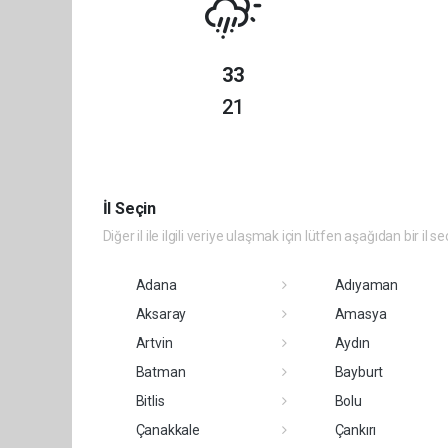
33
21
İl Seçin
Diğer il ile ilgili veriye ulaşmak için lütfen aşağıdan bir il se
Adana
Adıyaman
Aksaray
Amasya
Artvin
Aydın
Batman
Bayburt
Bitlis
Bolu
Çanakkale
Çankırı