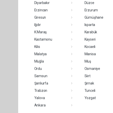
Diyarbakır
Düzce
Erzincan
Erzurum
Giresun
Gümüşhane
Iğdır
Isparta
K.Maraş
Karabük
Kastamonu
Kayseri
Kilis
Kocaeli
Malatya
Manisa
Muğla
Muş
Ordu
Osmaniye
Samsun
Siirt
Şanlıurfa
Şırnak
Trabzon
Tunceli
Yalova
Yozgat
Ankara