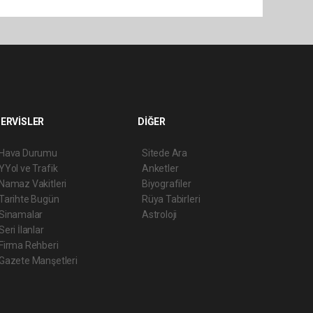
ERVİSLER
DİĞER
Hava Durumu
Sitede Ara
YYol ve Trafik
Anketler
Namaz Vakitleri
Biyografiler
Tarihte Bugün
Rüya Tabirleri
Sinamalar
Astroloji
Seri İlanlar
Firma Rehberi
Gazete Manşetleri