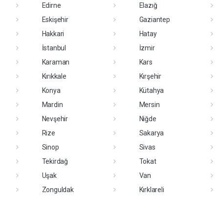
Edirne
Elazığ
Eskişehir
Gaziantep
Hakkari
Hatay
İstanbul
İzmir
Karaman
Kars
Kırıkkale
Kırşehir
Konya
Kütahya
Mardin
Mersin
Nevşehir
Niğde
Rize
Sakarya
Sinop
Sivas
Tekirdağ
Tokat
Uşak
Van
Zonguldak
Kırklareli