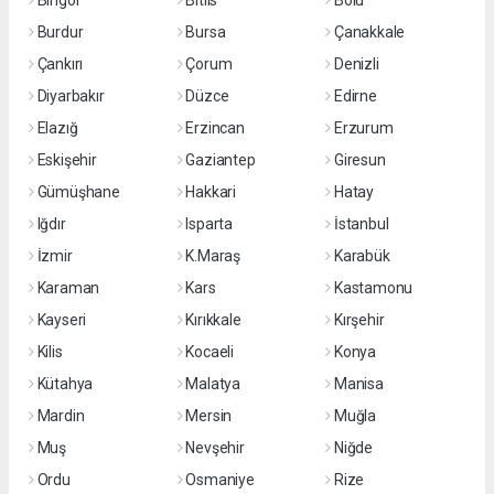
Bingöl
Bitlis
Bolu
Burdur
Bursa
Çanakkale
Çankırı
Çorum
Denizli
Diyarbakır
Düzce
Edirne
Elazığ
Erzincan
Erzurum
Eskişehir
Gaziantep
Giresun
Gümüşhane
Hakkari
Hatay
Iğdır
Isparta
İstanbul
İzmir
K.Maraş
Karabük
Karaman
Kars
Kastamonu
Kayseri
Kırıkkale
Kırşehir
Kilis
Kocaeli
Konya
Kütahya
Malatya
Manisa
Mardin
Mersin
Muğla
Muş
Nevşehir
Niğde
Ordu
Osmaniye
Rize