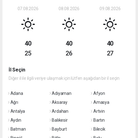
07.08.2026
08.08.2026
09.08.2026
40
40
40
25
26
27
İl Seçin
Diğer il ile ilgili veriye ulaşmak için lütfen aşağıdan bir il seçin
Adana
Adıyaman
Afyon
Ağrı
Aksaray
Amasya
Antalya
Ardahan
Artvin
Aydın
Balıkesir
Bartın
Batman
Bayburt
Bilecik