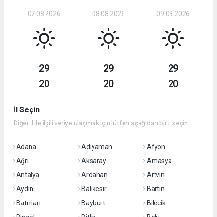
07.08.2026
08.08.2026
09.08.2026
29
29
29
20
20
20
İl Seçin
Diğer il ile ilgili veriye ulaşmak için lütfen aşağıdan bir il seçin
Adana
Adıyaman
Afyon
Ağrı
Aksaray
Amasya
Antalya
Ardahan
Artvin
Aydın
Balıkesir
Bartın
Batman
Bayburt
Bilecik