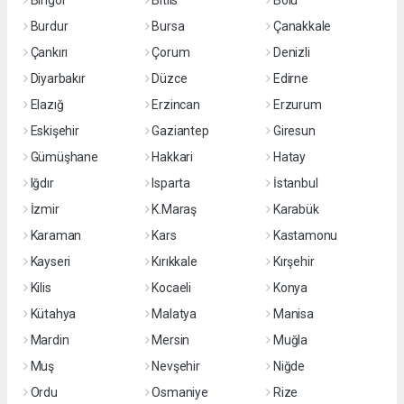
Bingöl
Bitlis
Bolu
Burdur
Bursa
Çanakkale
Çankırı
Çorum
Denizli
Diyarbakır
Düzce
Edirne
Elazığ
Erzincan
Erzurum
Eskişehir
Gaziantep
Giresun
Gümüşhane
Hakkari
Hatay
Iğdır
Isparta
İstanbul
İzmir
K.Maraş
Karabük
Karaman
Kars
Kastamonu
Kayseri
Kırıkkale
Kırşehir
Kilis
Kocaeli
Konya
Kütahya
Malatya
Manisa
Mardin
Mersin
Muğla
Muş
Nevşehir
Niğde
Ordu
Osmaniye
Rize