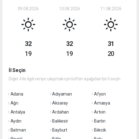
09.08.2026
10.08.2026
11.08.2026
32
32
31
19
19
20
İl Seçin
Diğer il ile ilgili veriye ulaşmak için lütfen aşağıdan bir il seçin
Adana
Adıyaman
Afyon
Ağrı
Aksaray
Amasya
Antalya
Ardahan
Artvin
Aydın
Balıkesir
Bartın
Batman
Bayburt
Bilecik