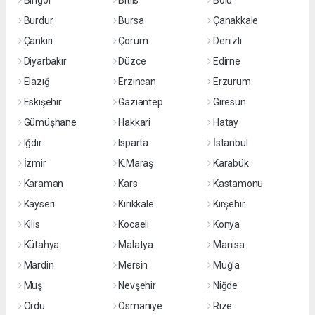
Bingöl
Bitlis
Bolu
Burdur
Bursa
Çanakkale
Çankırı
Çorum
Denizli
Diyarbakır
Düzce
Edirne
Elazığ
Erzincan
Erzurum
Eskişehir
Gaziantep
Giresun
Gümüşhane
Hakkari
Hatay
Iğdır
Isparta
İstanbul
İzmir
K.Maraş
Karabük
Karaman
Kars
Kastamonu
Kayseri
Kırıkkale
Kırşehir
Kilis
Kocaeli
Konya
Kütahya
Malatya
Manisa
Mardin
Mersin
Muğla
Muş
Nevşehir
Niğde
Ordu
Osmaniye
Rize