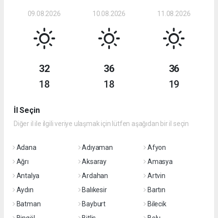
09.08.2026
10.08.2026
11.08.2026
32
36
36
18
18
19
İl Seçin
Diğer il ile ilgili veriye ulaşmak için lütfen aşağıdan bir il seçin
Adana
Adıyaman
Afyon
Ağrı
Aksaray
Amasya
Antalya
Ardahan
Artvin
Aydın
Balıkesir
Bartın
Batman
Bayburt
Bilecik