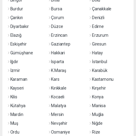
Bingöl
Bitlis
Bolu
Burdur
Bursa
Çanakkale
Çankırı
Çorum
Denizli
Diyarbakır
Düzce
Edirne
Elazığ
Erzincan
Erzurum
Eskişehir
Gaziantep
Giresun
Gümüşhane
Hakkari
Hatay
Iğdır
Isparta
İstanbul
İzmir
K.Maraş
Karabük
Karaman
Kars
Kastamonu
Kayseri
Kırıkkale
Kırşehir
Kilis
Kocaeli
Konya
Kütahya
Malatya
Manisa
Mardin
Mersin
Muğla
Muş
Nevşehir
Niğde
Ordu
Osmaniye
Rize