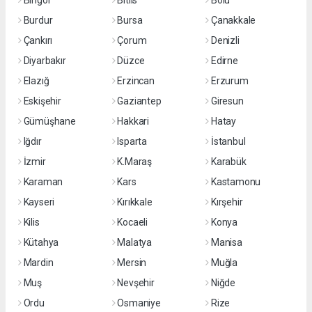
Bingöl
Bitlis
Bolu
Burdur
Bursa
Çanakkale
Çankırı
Çorum
Denizli
Diyarbakır
Düzce
Edirne
Elazığ
Erzincan
Erzurum
Eskişehir
Gaziantep
Giresun
Gümüşhane
Hakkari
Hatay
Iğdır
Isparta
İstanbul
İzmir
K.Maraş
Karabük
Karaman
Kars
Kastamonu
Kayseri
Kırıkkale
Kırşehir
Kilis
Kocaeli
Konya
Kütahya
Malatya
Manisa
Mardin
Mersin
Muğla
Muş
Nevşehir
Niğde
Ordu
Osmaniye
Rize