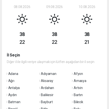
08.08.2026
09.08.2026
10.08.2026
38
38
38
22
22
21
İl Seçin
Diğer il ile ilgili veriye ulaşmak için lütfen aşağıdan bir il seçin
Adana
Adıyaman
Afyon
Ağrı
Aksaray
Amasya
Antalya
Ardahan
Artvin
Aydın
Balıkesir
Bartın
Batman
Bayburt
Bilecik