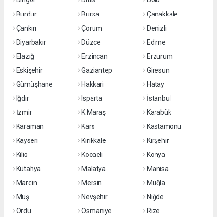
Bingöl
Bitlis
Bolu
Burdur
Bursa
Çanakkale
Çankırı
Çorum
Denizli
Diyarbakır
Düzce
Edirne
Elazığ
Erzincan
Erzurum
Eskişehir
Gaziantep
Giresun
Gümüşhane
Hakkari
Hatay
Iğdır
Isparta
İstanbul
İzmir
K.Maraş
Karabük
Karaman
Kars
Kastamonu
Kayseri
Kırıkkale
Kırşehir
Kilis
Kocaeli
Konya
Kütahya
Malatya
Manisa
Mardin
Mersin
Muğla
Muş
Nevşehir
Niğde
Ordu
Osmaniye
Rize