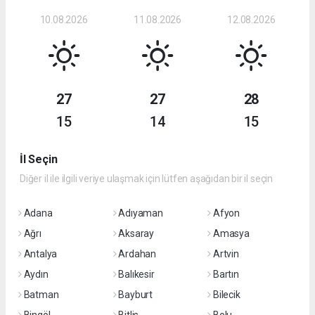
10.08.2026
11.08.2026
12.08.2026
27
27
28
15
14
15
İl Seçin
Diğer il ile ilgili veriye ulaşmak için lütfen aşağıdan bir il seçin
Adana
Adıyaman
Afyon
Ağrı
Aksaray
Amasya
Antalya
Ardahan
Artvin
Aydın
Balıkesir
Bartın
Batman
Bayburt
Bilecik