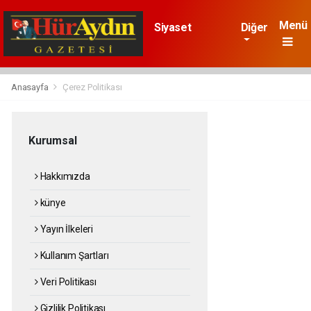
Menü
Siyaset
Diğer
Gündem
Dünya
Ekonomi
Sağlık
Spor
Anasayfa
Çerez Politikası
Asayiş
Kurumsal
Hakkımızda
künye
Yayın İlkeleri
Kullanım Şartları
Veri Politikası
Gizlilik Politikası