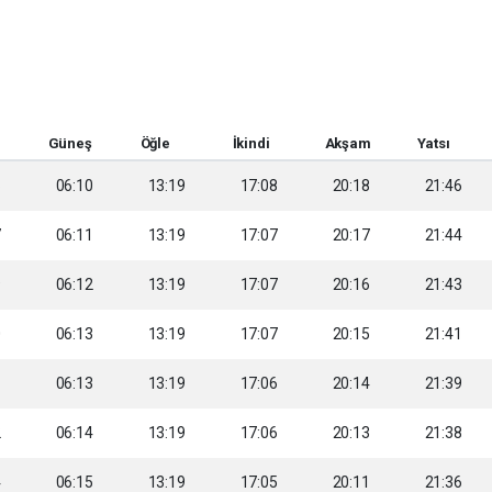
Güneş
Öğle
İkindi
Akşam
Yatsı
6
06:10
13:19
17:08
20:18
21:46
7
06:11
13:19
17:07
20:17
21:44
9
06:12
13:19
17:07
20:16
21:43
0
06:13
13:19
17:07
20:15
21:41
1
06:13
13:19
17:06
20:14
21:39
2
06:14
13:19
17:06
20:13
21:38
4
06:15
13:19
17:05
20:11
21:36