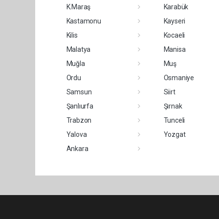
K.Maraş
Karabük
Kastamonu
Kayseri
Kilis
Kocaeli
Malatya
Manisa
Muğla
Muş
Ordu
Osmaniye
Samsun
Siirt
Şanlıurfa
Şırnak
Trabzon
Tunceli
Yalova
Yozgat
Ankara