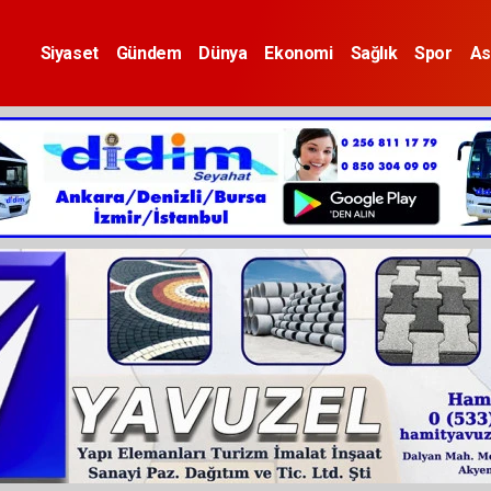
Siyaset
Gündem
Dünya
Ekonomi
Sağlık
Spor
As