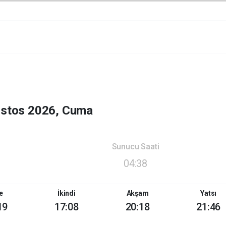
ustos 2026, Cuma
Sunucu Saati
04:38
e
İkindi
Akşam
Yatsı
19
17:08
20:18
21:46