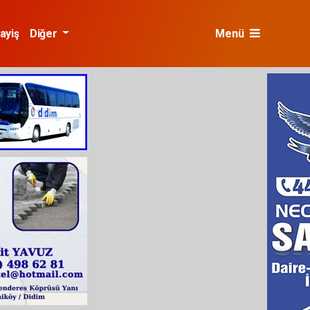
ayiş
Diğer
Menü