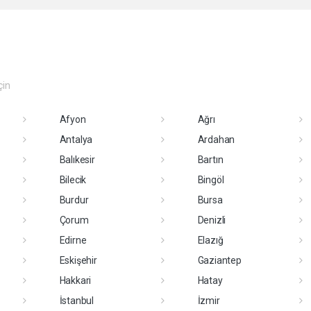
çin
Afyon
Ağrı
Antalya
Ardahan
Balıkesir
Bartın
Bilecik
Bingöl
Burdur
Bursa
Çorum
Denizli
Edirne
Elazığ
Eskişehir
Gaziantep
Hakkari
Hatay
İstanbul
İzmir