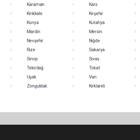
Karaman
Kars
Kırıkkale
Kırşehir
Konya
Kütahya
Mardin
Mersin
Nevşehir
Niğde
Rize
Sakarya
Sinop
Sivas
Tekirdağ
Tokat
Uşak
Van
Zonguldak
Kırklareli