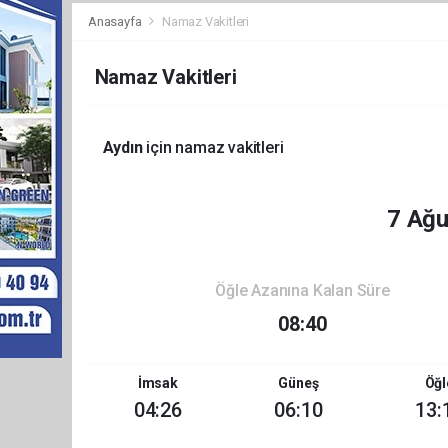
Anasayfa
Namaz Vakitleri
Namaz Vakitleri
Aydın
için namaz vakitleri
7 Ağ
Öğle Azanına Kalan Süre
08:40
İmsak
Güneş
Öğl
04:26
06:10
13: