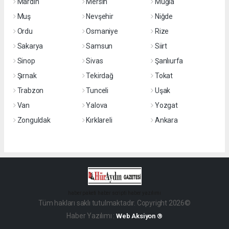
Mardin
Mersin
Muğla
Muş
Nevşehir
Niğde
Ordu
Osmaniye
Rize
Sakarya
Samsun
Siirt
Sinop
Sivas
Şanlıurfa
Şırnak
Tekirdağ
Tokat
Trabzon
Tunceli
Uşak
Van
Yalova
Yozgat
Zonguldak
Kırklareli
Ankara
haber paketi
haber scripti
haber yazılımı
Tüm hakları saklı tutulmaktadır. Copyright 2026©
Haber Yazılımı :
Web Aksiyon ®