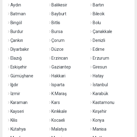
Aydın
Balıkesir
Bartın
Batman
Bayburt
Bilecik
Bingöl
Bitlis
Bolu
Burdur
Bursa
Çanakkale
Çankırı
Çorum
Denizli
Diyarbakır
Düzce
Edirne
Elazığ
Erzincan
Erzurum
Eskişehir
Gaziantep
Giresun
Gümüşhane
Hakkari
Hatay
Iğdır
Isparta
İstanbul
İzmir
K.Maraş
Karabük
Karaman
Kars
Kastamonu
Kayseri
Kırıkkale
Kırşehir
Kilis
Kocaeli
Konya
Kütahya
Malatya
Manisa