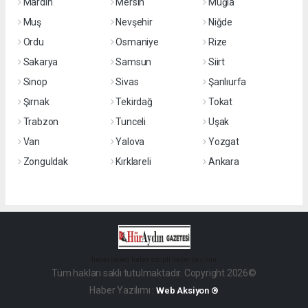
Mardin
Mersin
Muğla
Muş
Nevşehir
Niğde
Ordu
Osmaniye
Rize
Sakarya
Samsun
Siirt
Sinop
Sivas
Şanlıurfa
Şırnak
Tekirdağ
Tokat
Trabzon
Tunceli
Uşak
Van
Yalova
Yozgat
Zonguldak
Kırklareli
Ankara
haber paketi
haber scripti
haber yazılımı
Tüm hakları saklı tutulmaktadır. Copyright 2026©
Haber Yazılımı :
Web Aksiyon ®