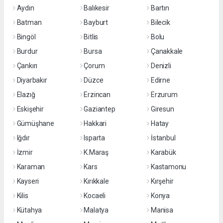
Aydın
Balıkesir
Bartın
Batman
Bayburt
Bilecik
Bingöl
Bitlis
Bolu
Burdur
Bursa
Çanakkale
Çankırı
Çorum
Denizli
Diyarbakır
Düzce
Edirne
Elazığ
Erzincan
Erzurum
Eskişehir
Gaziantep
Giresun
Gümüşhane
Hakkari
Hatay
Iğdır
Isparta
İstanbul
İzmir
K.Maraş
Karabük
Karaman
Kars
Kastamonu
Kayseri
Kırıkkale
Kırşehir
Kilis
Kocaeli
Konya
Kütahya
Malatya
Manisa