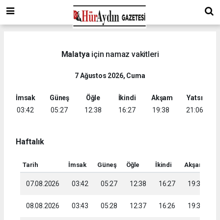
Malatya
için namaz vakitleri
7 Ağustos 2026, Cuma
İmsak
Güneş
Öğle
İkindi
Akşam
Yatsı
03:42
05:27
12:38
16:27
19:38
21:06
Haftalık
Tarih
İmsak
Güneş
Öğle
İkindi
Akşam
Ya
07.08.2026
03:42
05:27
12:38
16:27
19:38
2
08.08.2026
03:43
05:28
12:37
16:26
19:36
2