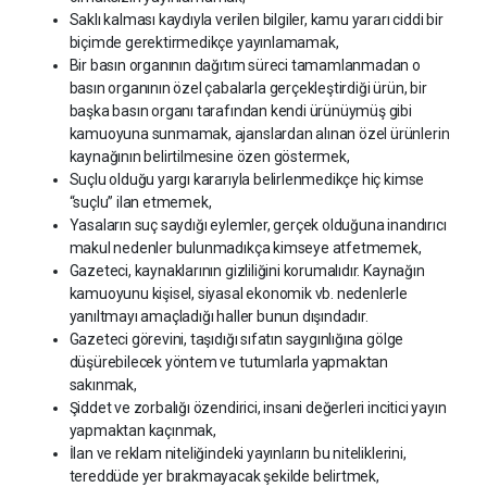
Saklı kalması kaydıyla verilen bilgiler, kamu yararı ciddi bir
biçimde gerektirmedikçe yayınlamamak,
Bir basın organının dağıtım süreci tamamlanmadan o
basın organının özel çabalarla gerçekleştirdiği ürün, bir
başka basın organı tarafından kendi ürünüymüş gibi
kamuoyuna sunmamak, ajanslardan alınan özel ürünlerin
kaynağının belirtilmesine özen göstermek,
Suçlu olduğu yargı kararıyla belirlenmedikçe hiç kimse
“suçlu” ilan etmemek,
Yasaların suç saydığı eylemler, gerçek olduğuna inandırıcı
makul nedenler bulunmadıkça kimseye atfetmemek,
Gazeteci, kaynaklarının gizliliğini korumalıdır. Kaynağın
kamuoyunu kişisel, siyasal ekonomik vb. nedenlerle
yanıltmayı amaçladığı haller bunun dışındadır.
Gazeteci görevini, taşıdığı sıfatın saygınlığına gölge
düşürebilecek yöntem ve tutumlarla yapmaktan
sakınmak,
Şiddet ve zorbalığı özendirici, insani değerleri incitici yayın
yapmaktan kaçınmak,
İlan ve reklam niteliğindeki yayınların bu niteliklerini,
tereddüde yer bırakmayacak şekilde belirtmek,