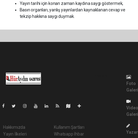
Yayın tarihi için konan zaman kaydına saygı göstermek,
Basın organları, yanlış yayınlardan kaynaklanan cevap ve
tekzip hakkına saygı duymak.
Pro-0.031
Foto
Galer
Vide
Galer
Hakkımızda
Kullanım Şartları
Yazar
Yayın İlkeleri
Whatsapp İhbar