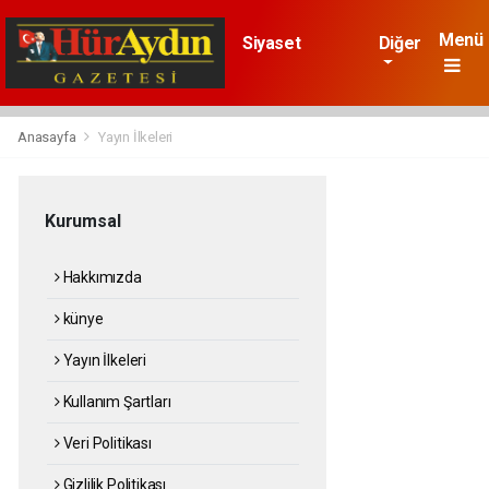
Menü
Siyaset
Diğer
Gündem
Dünya
Ekonomi
Sağlık
Spor
Anasayfa
Yayın İlkeleri
Asayiş
Kurumsal
Hakkımızda
künye
Yayın İlkeleri
Kullanım Şartları
Veri Politikası
Gizlilik Politikası