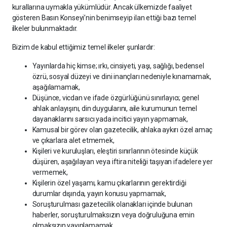
kurallarına uymakla yükümlüdür. Ancak ülkemizde faaliyet
gösteren Basın Konseyi’nin benimseyip ilan ettiği bazı temel
ilkeler bulunmaktadır.
Bizim de kabul ettiğimiz temel ilkeler şunlardır:
Yayınlarda hiç kimse; ırkı, cinsiyeti, yaşı, sağlığı, bedensel
özrü, sosyal düzeyi ve dini inançları nedeniyle kınamamak,
aşağılamamak,
Düşünce, vicdan ve ifade özgürlüğünü sınırlayıcı; genel
ahlak anlayışını, din duygularını, aile kurumunun temel
dayanaklarını sarsıcı yada incitici yayın yapmamak,
Kamusal bir görev olan gazetecilik, ahlaka aykırı özel amaç
ve çıkarlara alet etmemek,
Kişileri ve kuruluşları, eleştiri sınırlarının ötesinde küçük
düşüren, aşağılayan veya iftira niteliği taşıyan ifadelere yer
vermemek,
Kişilerin özel yaşamı, kamu çıkarlarının gerektirdiği
durumlar dışında, yayın konusu yapmamak,
Soruşturulması gazetecilik olanakları içinde bulunan
haberler, soruşturulmaksızın veya doğruluğuna emin
olmaksızın yayınlamamak,