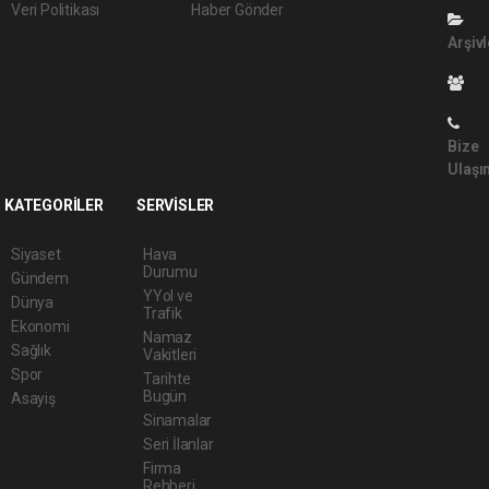
Veri Politikası
Haber Gönder
Arşivl
Bize
Ulaşı
KATEGORİLER
SERVİSLER
Siyaset
Hava
Durumu
Gündem
YYol ve
Dünya
Trafik
Ekonomi
Namaz
Sağlık
Vakitleri
Spor
Tarihte
Bugün
Asayiş
Sinamalar
Seri İlanlar
Firma
Rehberi