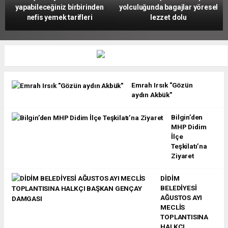
yapabileceğiniz birbirinden
yolculuğunda bagajlar yöresel
nefis yemek tarifleri
lezzet dolu
Emrah Irsık "Gözün
aydın Akbük"
Bilgin’den
MHP Didim
İlçe
Teşkilatı’na
Ziyaret
DİDİM
BELEDİYESİ
AĞUSTOS AYI
MECLİS
TOPLANTISINA
HALKÇI