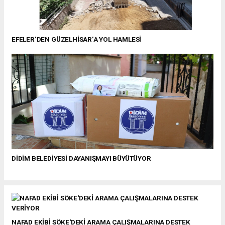
EFELER’DEN GÜZELHİSAR’A YOL HAMLESİ
DİDİM BELEDİYESİ DAYANIŞMAYI BÜYÜTÜYOR
NAFAD EKİBİ SÖKE'DEKİ ARAMA ÇALIŞMALARINA DESTEK