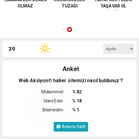
DİDİM’İ BİTİRMEK
TUZAĞI
YAŞA VAR OL
İÇİN AND MI İÇTİNİZ?
ATATÜRK
BİNDİĞİNİZ DALI
KESİYORSUNUZ!
39
Anket
Web Aksiyon® haber sitemizi nasıl buldunuz ?
Mükemmel
% 82
İdare Eder
% 18
Bilemedim
% 1
Ankete Katıl