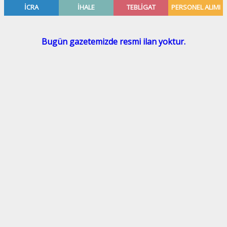
KOÇ
BOĞA
İKİZLER
YENGEÇ
ASLAN
BAŞAK
TERAZİ
AKREP