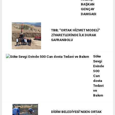
BAŞKAN
GENÇAY
DAMGASI
TBB; “ORTAK HİZMET MODELİ"
ZİYARETLERİNDE İLK DURAK
SAFRANBOLU
Söke
Sevgi
Evinde
500
Can
dosta
Tedavi
ve
Bakım
DİDİM BELEDİYESİ’NDEN ORTAK