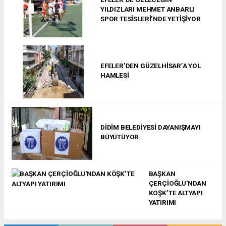
YILDIZLARI MEHMET ANBARLI
SPOR TESİSLERİ’NDE YETİŞİYOR
EFELER’DEN GÜZELHİSAR’A YOL
HAMLESİ
DİDİM BELEDİYESİ DAYANIŞMAYI
BÜYÜTÜYOR
BAŞKAN
ÇERÇİOĞLU'NDAN
KÖŞK’TE ALTYAPI
YATIRIMI