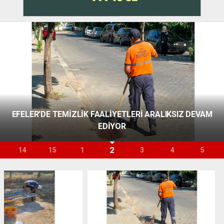
EFELER’DE TEMİZLİK FAALİYETLERİ ARALIKSIZ DEVAM
EDİYOR
2
14
15
1
3
4
5