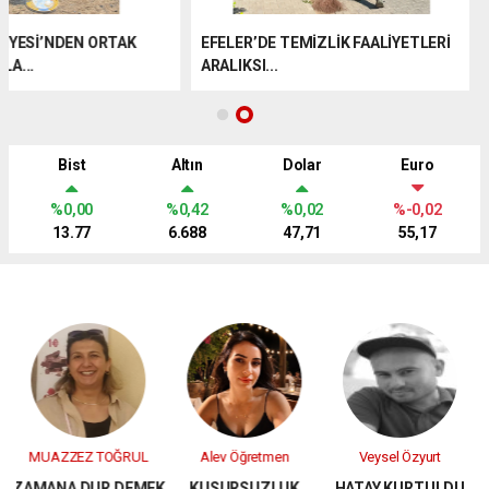
DİDİM BELEDİYESİ’NDEN ORTAK
EFELER’DE TEMİZLİK FAA
YAŞAM ALANLA...
ARALIKSI...
Bist
Altın
Dolar
Euro
%0,00
%0,42
%0,02
%-0,02
13.77
6.688
47,71
55,17
Dursun Temel
Alev Öğretmen
Veysel Özyurt
YURDAER
K
KUSURSUZLUK
HATAY KURTULDU