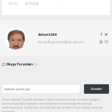
#DTO
#TPOOB
Bülent ESER
huraydingazetesi@gmail.com
Okuyu Yorumları
(0)
Gonder
Yorum yazarak Topluluk Kuralları’nı kabul etmiş bulunuyor ve siteye yaptığınız
yorumunuzla ilgili doğrudan veya dolaylı tüm sorumluluğu tek başınıza
üstleniyorsunuz. Yazılan tüm yorumlardan site yönetimi hiçbir şekilde sorumlu
tutulamaz.