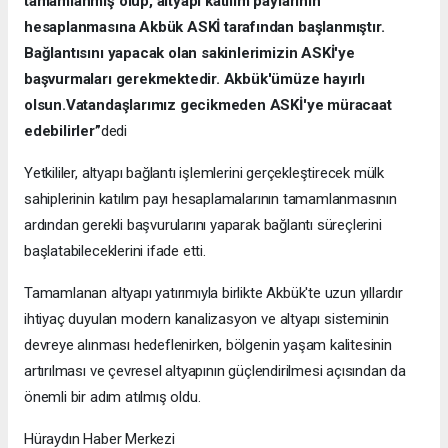
tamamlanmış olup, altyapı katılım paylarının
hesaplanmasına Akbük ASKİ tarafından başlanmıştır.
Bağlantısını yapacak olan sakinlerimizin ASKİ'ye
başvurmaları gerekmektedir. Akbük'ümüze hayırlı
olsun.Vatandaşlarımız gecikmeden ASKİ'ye müracaat
edebilirler”
dedi
Yetkililer, altyapı bağlantı işlemlerini gerçekleştirecek mülk
sahiplerinin katılım payı hesaplamalarının tamamlanmasının
ardından gerekli başvurularını yaparak bağlantı süreçlerini
başlatabileceklerini ifade etti.
Tamamlanan altyapı yatırımıyla birlikte Akbük'te uzun yıllardır
ihtiyaç duyulan modern kanalizasyon ve altyapı sisteminin
devreye alınması hedeflenirken, bölgenin yaşam kalitesinin
artırılması ve çevresel altyapının güçlendirilmesi açısından da
önemli bir adım atılmış oldu.
Hüraydın Haber Merkezi