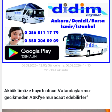
06.08.2026 - 12:00, Güncelleme: 06.08.2026 - 14:10
1917 kez okundu.
Akbük'ümüze hayırlı olsun.Vatandaşlarımız
gecikmeden ASKİ'ye müracaat edebilirler”