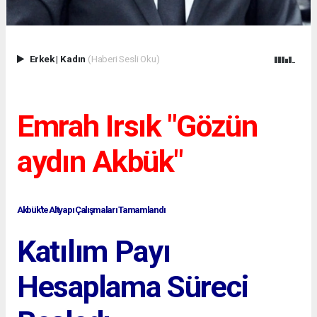
Erkek
|
Kadın
(Haberi Sesli Oku)
Emrah Irsık "Gözün
aydın Akbük"
Akbük'te Altyapı Çalışmaları Tamamlandı
Katılım Payı
Hesaplama Süreci