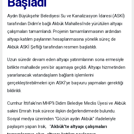
Başladı
Aydın Büyükşehir Belediyesi Su ve Kanalizasyon İdaresi (ASKİ)
tarafından Didim'e bağlı Akbük Mahallesi'nde yürütülen altyapı
çalışmaları tamamlandı. Projenin tamamlanmasının ardından
altyapı katılım paylarının hesaplanmasına yönelik süreç de
Akbük ASKİ Şefliği tarafından resmen başlatıldı.
Uzun süredir devam eden altyapı yatırımlarının sona ermesiyle
birlikte mahallede yeni bir aşamaya geçildi. Altyapı hizmetinden
yararlanacak vatandaşların bağlantı işlemlerini
gerçekleştirebilmeleri için ASKİ'ye başvuru yapmaları gerektiği
bildirildi.
Cumhur İttifakı'nın MHP'li Didim Belediye Meclis Üyesi ve Akbük
sakini Emrah Irsık sürece ilişkin değerlendirmede bulundu.
Sosyal medya üzerinden "Gözün aydın Akbük" ifadeleriyle
paylaşım yapan Irsık,
"Akbük'te altyapı çalışmaları