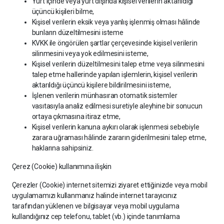
Yurt içinde veya yurt dışında kişisel verilerin aktarıldığı
üçüncü kişileri bilme,
Kişisel verilerin eksik veya yanlış işlenmiş olması hâlinde
bunların düzeltilmesini isteme
KVKK ile öngörülen şartlar çerçevesinde kişisel verilerin
silinmesini veya yok edilmesini isteme,
Kişisel verilerin düzeltilmesini talep etme veya silinmesini
talep etme hallerinde yapılan işlemlerin, kişisel verilerin
aktarıldığı üçüncü kişilere bildirilmesini isteme,
İşlenen verilerin münhasıran otomatik sistemler
vasıtasıyla analiz edilmesi suretiyle aleyhine bir sonucun
ortaya çıkmasına itiraz etme,
Kişisel verilerin kanuna aykırı olarak işlenmesi sebebiyle
zarara uğraması hâlinde zararın giderilmesini talep etme,
haklarına sahipsiniz.
Çerez (Cookie) kullanımına ilişkin
Çerezler (Cookie) internet sitemizi ziyaret ettiğinizde veya mobil
uygulamamızı kullanmanız halinde internet tarayıcınız
tarafından yüklenen ve bilgisayar veya mobil uygulama
kullandığınız cep telefonu, tablet (vb.) içinde tanımlama