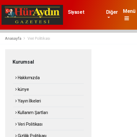
Menü
Siyaset
Diğer
Gündem
Dünya
Ekonomi
Sağlık
Spor
Anasayfa
Veri Politikası
Asayiş
Kurumsal
Hakkımızda
künye
Yayın İlkeleri
Kullanım Şartları
Veri Politikası
Gizlilik Politikası