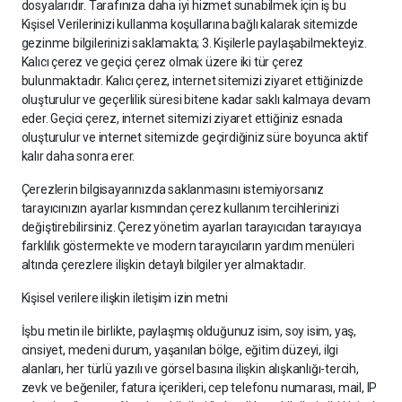
dosyalarıdır. Tarafınıza daha iyi hizmet sunabilmek için iş bu
Kişisel Verilerinizi kullanma koşullarına bağlı kalarak sitemizde
gezinme bilgilerinizi saklamakta; 3. Kişilerle paylaşabilmekteyiz.
Kalıcı çerez ve geçici çerez olmak üzere iki tür çerez
bulunmaktadır. Kalıcı çerez, internet sitemizi ziyaret ettiğinizde
oluşturulur ve geçerlilik süresi bitene kadar saklı kalmaya devam
eder. Geçici çerez, internet sitemizi ziyaret ettiğiniz esnada
oluşturulur ve internet sitemizde geçirdiğiniz süre boyunca aktif
kalır daha sonra erer.
Çerezlerin bilgisayarınızda saklanmasını istemiyorsanız
tarayıcınızın ayarlar kısmından çerez kullanım tercihlerinizi
değiştirebilirsiniz. Çerez yönetim ayarları tarayıcıdan tarayıcıya
farklılık göstermekte ve modern tarayıcıların yardım menüleri
altında çerezlere ilişkin detaylı bilgiler yer almaktadır.
Kişisel verilere ilişkin iletişim izin metni
İşbu metin ile birlikte, paylaşmış olduğunuz isim, soy isim, yaş,
cinsiyet, medeni durum, yaşanılan bölge, eğitim düzeyi, ilgi
alanları, her türlü yazılı ve görsel basına ilişkin alışkanlığı-tercih,
zevk ve beğeniler, fatura içerikleri, cep telefonu numarası, mail, IP