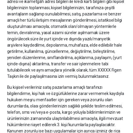
adresi ve ikametgâh adres bilgileri ile kredi kartı bilgileri gibi kişisel
bilgilerinizin toplanması; kişisel bilgilerinizin; tarafınıza çeşitli
avantajların sağlanıp sunulabilmesi, satış, pazarlama ve benzer
amaçlı her türlü iletişim mesajlarının gönderilmesi, istatiksel bilgi
oluşturulması amacıyla; otomatik olan/olmayan yöntemlerle
temin, devralınma, yasal azami süreler aşılmamak üzere
öngörülecek süre ile yurt içinde ve dışında yazılı/manyetik
arşivlere kaydedilme, depolanma, muhafaza, elde edilebilir hale
getirilme, kullanılma, güncellenme, değiştirilme, birleştirilme,
yeniden düzenlenme, sınıflandırılma, açıklanma, paylaşım, (yurt
içinde-dışına) aktarılma, transfer ve sair işlenmelere tabi
tutulabilecek ve aynı amaçlara yönelik olarak; tüm XXXXX Figen
Taşkın ile de paylaşılmasına izin vermiş bulunmaktasınız.
Bu kişisel verileriniz satış pazarlama amaçlı tarafınızı
bilgilendirme, kişi hak ve özgürlüklerine zarar vermemek kaydıyla
hukuken meşru menfaatler için gereken veya zorunlu olan
durumlarda, olası gönderilerinizin sağlıklı şekilde teslim edilmesi,
telefon, sms ve/veya e-posta, kargo yoluyla bildirimlerimizin ve
ürünlerinizin zamanında ulaştırılabilmesi amacıyla, ilgili mevzuat
hükümlerine riayet edilerek 3. kişi/kurumlarla paylaşılacaktır.
Kanunen zorunlu ise bazı uygulamalar için ayrıca izniniz de rica