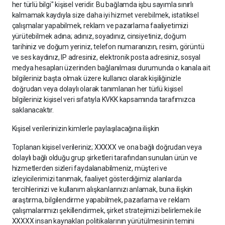
her türlü bilgi" kişisel veridir. Bu bağlamda işbu sayımla sınırlı
kalmamak kaydıyla size daha iyi hizmet verebilmek, istatiksel
çalışmalar yapabilmek, reklam ve pazarlama faaliyetimizi
yürütebilmek adına; adınız, soyadınız, cinsiyetiniz, doğum
tarihiniz ve doğum yeriniz, telefon numaranızın, resim, görüntü
ve ses kaydınız, IP adresiniz, elektronik posta adresiniz, sosyal
medya hesapları üzerinden bağlanılması durumunda o kanala ait
bilgileriniz başta olmak üzere kullanıcı olarak kişiliğinizle
doğrudan veya dolaylı olarak tanımlanan her türlü kişisel
bilgileriniz kişisel veri sıfatıyla KVKK kapsamında tarafımızca
saklanacaktır.
Kişisel verilerinizin kimlerle paylaşılacağına ilişkin
Toplanan kişisel verileriniz; XXXXX ve ona bağlı doğrudan veya
dolaylı bağlı olduğu grup şirketleri tarafından sunulan ürün ve
hizmetlerden sizleri faydalanabilmeniz, müşteri ve
izleyicilerimizi tanımak, faaliyet gösterdiğimiz alanlarda
tercihlerinizi ve kullanım alışkanlarınızı anlamak, buna ilişkin
araştırma, bilgilendirme yapabilmek, pazarlama ve reklam
çalışmalarımızı şekillendirmek, şirket stratejimizi belirlemek ile
XXXXX insan kaynakları politikalarının yürütülmesinin temini