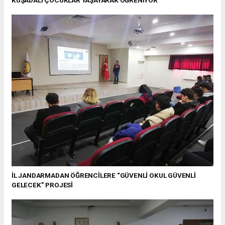
KUŞADALI ÇOCUKLAR YAŞAYARAK ÖĞRENİYOR
İL JANDARMADAN ÖĞRENCİLERE “GÜVENLİ OKUL GÜVENLİ
GELECEK” PROJESİ