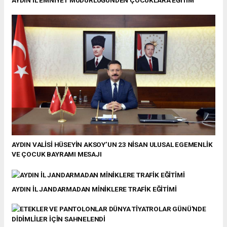
AYDIN İL EMNİYET MÜDÜRLÜĞÜNDEN ÇOCUKLARA EĞİTİM
AYDIN VALİSİ HÜSEYİN AKSOY’UN 23 NİSAN ULUSAL EGEMENLİK
VE ÇOCUK BAYRAMI MESAJI
AYDIN İL JANDARMADAN MİNİKLERE TRAFİK EĞİTİMİ