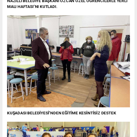
NAZİLLİ BELEDİYE BAŞKANI ÖZCAN ÖZEL ÖĞRENCİLERLE YERLİ
MALI HAFTASI’NI KUTLADI.
KUŞADASI BELEDİYESİ’NDEN EĞİTİME KESİNTİSİZ DESTEK