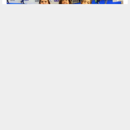
BULDAN EĞİTİM VE DAYANIŞMA VAKFI HEDEF BÜYÜTTÜ