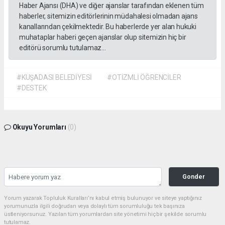
Haber Ajansı (DHA) ve diğer ajanslar tarafından eklenen tüm
haberler, sitemizin editörlerinin müdahalesi olmadan ajans
kanallarından çekilmektedir. Bu haberlerde yer alan hukuki
muhataplar haberi geçen ajanslar olup sitemizin hiç bir
editörü sorumlu tutulamaz...
#KUŞADASI BELEDİYESİ
#OTİZMLİ ÖĞRENCİLER
#DESTEK
Okuyu Yorumları
(0)
Gonder
Yorum yazarak Topluluk Kuralları’nı kabul etmiş bulunuyor ve siteye yaptığınız
yorumunuzla ilgili doğrudan veya dolaylı tüm sorumluluğu tek başınıza
üstleniyorsunuz. Yazılan tüm yorumlardan site yönetimi hiçbir şekilde sorumlu
tutulamaz.