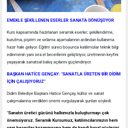
EMEKLE ŞEKİLLENEN ESERLER SANATA DÖNÜŞÜYOR
Kurs kapsamında hazırlanan seramik eserler; şekillendirme,
kurutma, pişirim ve sırlama aşamalarının ardından kullanıma
hazır hale geliyor. Eğitim süreci boyunca katılımcılar teknik bilgi
edinmenin yanı sıra el becerilerini geliştiriyor, üretmenin keyfini
yaşayarak sanatsal bakış açılarını güçlendiriyor.
BAŞKAN HATİCE GENÇAY: "SANATLA ÜRETEN BİR DİDİM
İÇİN ÇALIŞIYORUZ"
Didim Belediye Başkanı Hatice Gençay, kültür ve sanat
çalışmalarına verdikleri önemi vurgulayarak şunları söyledi:
"Sanatın üretici gücünü halkımızla buluşturmayı çok
önemsiyoruz. Seramik Kursumuz, katılımcılarımızın hem
yeni beceriler kazanmasına hem de kendi hayal güçlerini