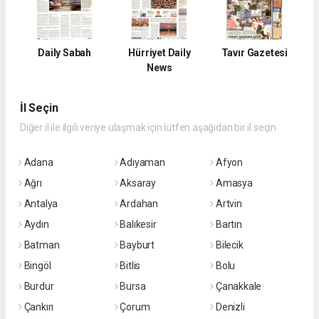
Daily Sabah
Hürriyet Daily
Tavır Gazetesi
News
İl Seçin
Diğer il ile ilgili veriye ulaşmak için lütfen aşağıdan bir il seçin
Adana
Adıyaman
Afyon
Ağrı
Aksaray
Amasya
Antalya
Ardahan
Artvin
Aydın
Balıkesir
Bartın
Batman
Bayburt
Bilecik
Bingöl
Bitlis
Bolu
Burdur
Bursa
Çanakkale
Çankırı
Çorum
Denizli