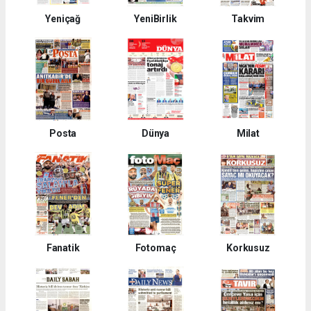
Yeniçağ
YeniBirlik
Takvim
Posta
Dünya
Milat
Fanatik
Fotomaç
Korkusuz