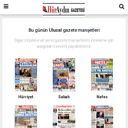
Bu günün
Ulusal
gazete manşetleri
Diğer il ilçelere ait yerel gazete manşetlerini inceleme için
aşağıdan il seçimi yapabilirsiniz.
Hürriyet
Sabah
Nefes