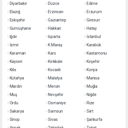
Diyarbakır
Düzce
Edirne
Elazığ
Erzincan
Erzurum
Eskişehir
Gaziantep
Giresun
Gümüşhane
Hakkari
Hatay
Iğdır
Isparta
İstanbul
İzmir
K.Maraş
Karabük
Karaman
Kars
Kastamonu
Kayseri
Kırıkkale
Kırşehir
Kilis
Kocaeli
Konya
Kütahya
Malatya
Manisa
Mardin
Mersin
Muğla
Muş
Nevşehir
Niğde
Ordu
Osmaniye
Rize
Sakarya
Samsun
Siirt
Sinop
Sivas
Şanlıurfa
Şırnak
Tekirdağ
Tokat