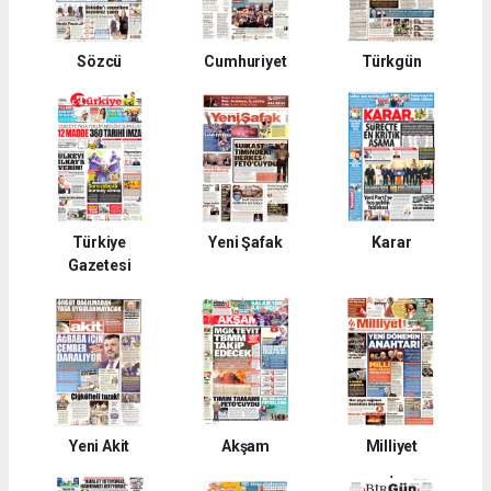
Sözcü
Cumhuriyet
Türkgün
Türkiye
Yeni Şafak
Karar
Gazetesi
Yeni Akit
Akşam
Milliyet