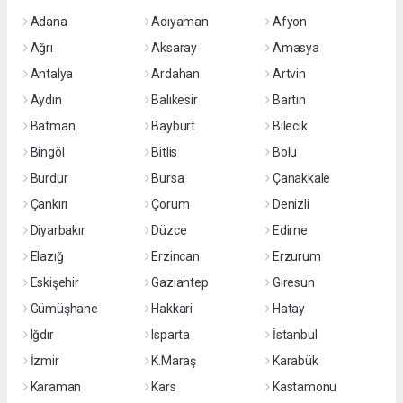
Adana
Adıyaman
Afyon
Ağrı
Aksaray
Amasya
Antalya
Ardahan
Artvin
Aydın
Balıkesir
Bartın
Batman
Bayburt
Bilecik
Bingöl
Bitlis
Bolu
Burdur
Bursa
Çanakkale
Çankırı
Çorum
Denizli
Diyarbakır
Düzce
Edirne
Elazığ
Erzincan
Erzurum
Eskişehir
Gaziantep
Giresun
Gümüşhane
Hakkari
Hatay
Iğdır
Isparta
İstanbul
İzmir
K.Maraş
Karabük
Karaman
Kars
Kastamonu