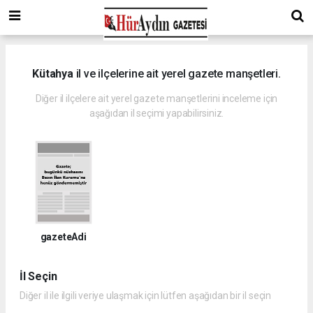
Kütahya
il ve ilçelerine ait yerel gazete manşetleri.
Diğer il ilçelere ait yerel gazete manşetlerini inceleme için
aşağıdan il seçimi yapabilirsiniz.
gazeteAdi
İl Seçin
Diğer il ile ilgili veriye ulaşmak için lütfen aşağıdan bir il seçin