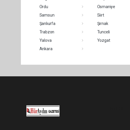
Ordu
Osmaniye
Samsun
Siirt
Şanlıurfa
Şırnak
Trabzon
Tunceli
Yalova
Yozgat
Ankara
Pro-0.128