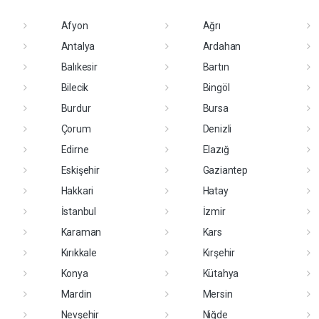
Afyon
Ağrı
Antalya
Ardahan
Balıkesir
Bartın
Bilecik
Bingöl
Burdur
Bursa
Çorum
Denizli
Edirne
Elazığ
Eskişehir
Gaziantep
Hakkari
Hatay
İstanbul
İzmir
Karaman
Kars
Kırıkkale
Kırşehir
Konya
Kütahya
Mardin
Mersin
Nevşehir
Niğde