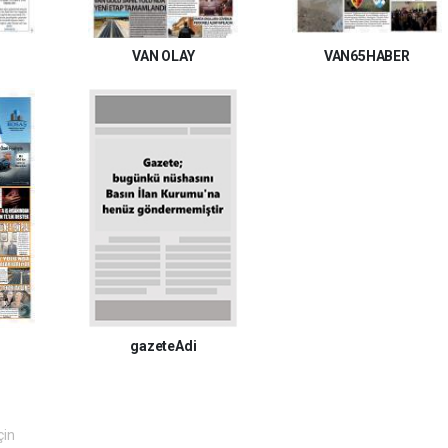
VAN OLAY
VAN65HABER
gazeteAdi
çin