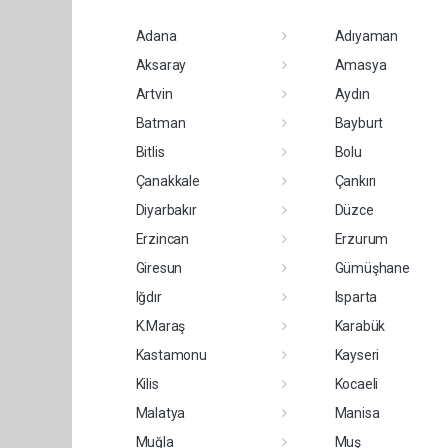
Adana
Adıyaman
Aksaray
Amasya
Artvin
Aydın
Batman
Bayburt
Bitlis
Bolu
Çanakkale
Çankırı
Diyarbakır
Düzce
Erzincan
Erzurum
Giresun
Gümüşhane
Iğdır
Isparta
K.Maraş
Karabük
Kastamonu
Kayseri
Kilis
Kocaeli
Malatya
Manisa
Muğla
Muş