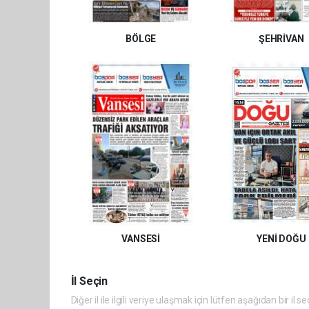
BÖLGE
ŞEHRİVAN
VANSESİ
YENİ DOĞU
İl Seçin
Diğer il ile ilgili veriye ulaşmak için lütfen aşağıdan bir il se