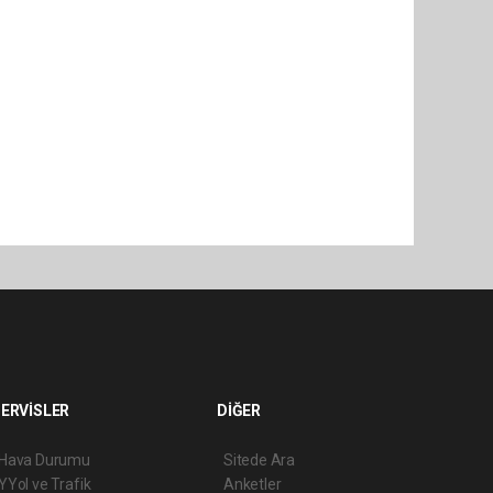
ERVİSLER
DİĞER
Hava Durumu
Sitede Ara
YYol ve Trafik
Anketler