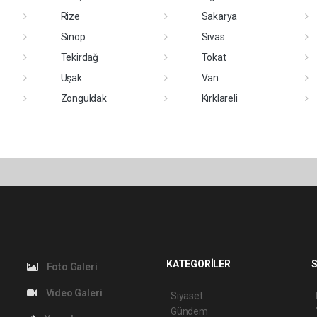
Rize
Sakarya
Sinop
Sivas
Tekirdağ
Tokat
Uşak
Van
Zonguldak
Kırklareli
KATEGORİLER
S
Foto Galeri
Video Galeri
Siyaset
Gündem