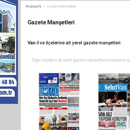
Anasayfa
Gazete Manşetleri
Gazete Manşetleri
Van
il ve ilçelerine ait yerel gazete manşetleri.
Diğer il ilçelere ait yerel gazete manşetlerini inceleme iç