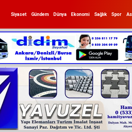
Siyaset
Gündem
Dünya
Ekonomi
Sağlık
Spor
As