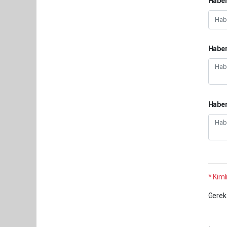
Haber
Haber
Habe
* Kimli
Gerek 