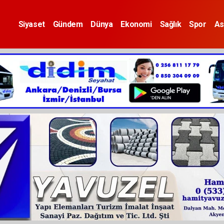
Siyaset
Gündem
Dünya
Ekonomi
Sağlık
Spor
As