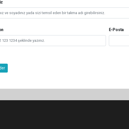
iz
on
E-Posta
der