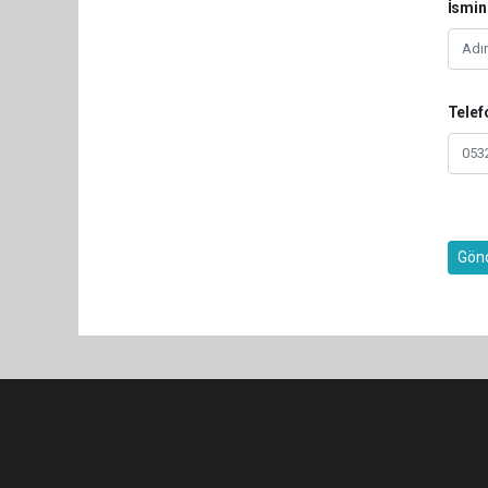
İsmin
Telef
Gön