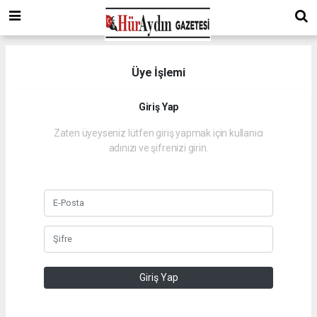
Üye İşlemi
Giriş Yap
Zaten üyeyseniz lütfen giriş yapmak için kullanıcı
adınızı ve şifrenizi girin.
Giriş Yap