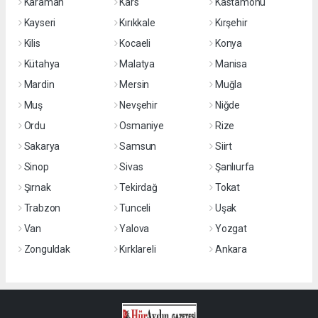
Karaman
Kars
Kastamonu
Kayseri
Kırıkkale
Kırşehir
Kilis
Kocaeli
Konya
Kütahya
Malatya
Manisa
Mardin
Mersin
Muğla
Muş
Nevşehir
Niğde
Ordu
Osmaniye
Rize
Sakarya
Samsun
Siirt
Sinop
Sivas
Şanlıurfa
Şırnak
Tekirdağ
Tokat
Trabzon
Tunceli
Uşak
Van
Yalova
Yozgat
Zonguldak
Kırklareli
Ankara