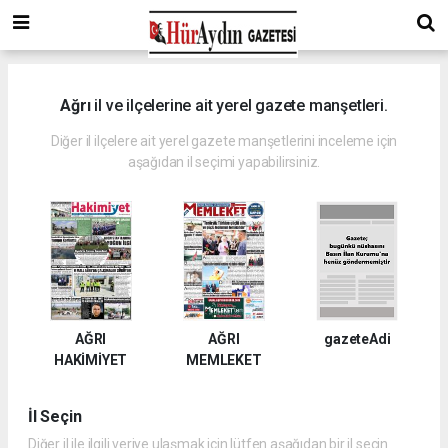
Ağrı
il ve ilçelerine ait yerel gazete manşetleri.
Diğer il ilçelere ait yerel gazete manşetlerini inceleme için
aşağıdan il seçimi yapabilirsiniz.
AĞRI
AĞRI
gazeteAdi
HAKİMİYET
MEMLEKET
İl Seçin
Diğer il ile ilgili veriye ulaşmak için lütfen aşağıdan bir il seçin