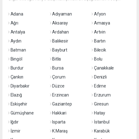
Adana
Adıyaman
Afyon
Ağrı
Aksaray
Amasya
Antalya
Ardahan
Artvin
Aydın
Balıkesir
Bartın
Batman
Bayburt
Bilecik
Bingöl
Bitlis
Bolu
Burdur
Bursa
Çanakkale
Çankırı
Çorum
Denizli
Diyarbakır
Düzce
Edirne
Elazığ
Erzincan
Erzurum
Eskişehir
Gaziantep
Giresun
Gümüşhane
Hakkari
Hatay
Iğdır
Isparta
İstanbul
İzmir
K.Maraş
Karabük