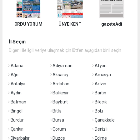
ORDU YORUM
ÜNYE KENT
gazeteAdi
İl Seçin
Diğer il ile ilgili veriye ulaşmak için lütfen aşağıdan bir il seçin
Adana
Adıyaman
Afyon
Ağrı
Aksaray
Amasya
Antalya
Ardahan
Artvin
Aydın
Balıkesir
Bartın
Batman
Bayburt
Bilecik
Bingöl
Bitlis
Bolu
Burdur
Bursa
Çanakkale
Çankırı
Çorum
Denizli
Diyarbakır
Düzce
Edirne