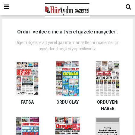
Ordu
il ve ilçelerine ait yerel gazete manşetleri.
Diğer il ilçelere ait yerel gazete manşetlerini inceleme için
aşağıdan il seçimi yapabilirsiniz.
FATSA
ORDU OLAY
ORDU YENİ
HABER