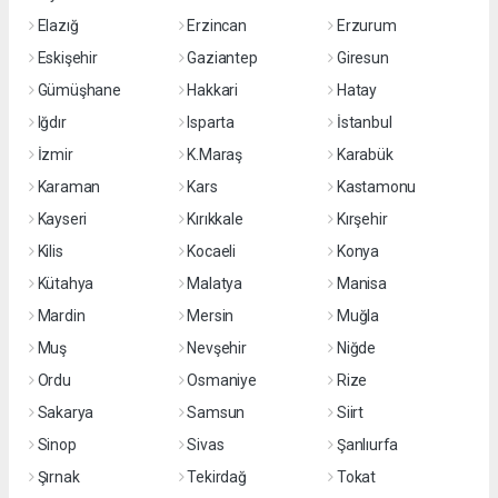
Elazığ
Erzincan
Erzurum
Eskişehir
Gaziantep
Giresun
Gümüşhane
Hakkari
Hatay
Iğdır
Isparta
İstanbul
İzmir
K.Maraş
Karabük
Karaman
Kars
Kastamonu
Kayseri
Kırıkkale
Kırşehir
Kilis
Kocaeli
Konya
Kütahya
Malatya
Manisa
Mardin
Mersin
Muğla
Muş
Nevşehir
Niğde
Ordu
Osmaniye
Rize
Sakarya
Samsun
Siirt
Sinop
Sivas
Şanlıurfa
Şırnak
Tekirdağ
Tokat