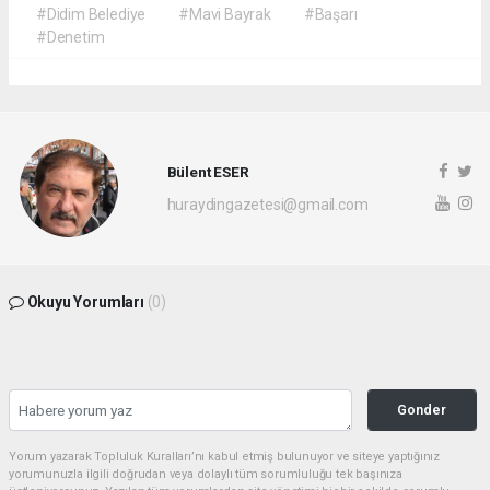
#Didim Belediye
#Mavi Bayrak
#Başarı
#Denetim
Bülent ESER
huraydingazetesi@gmail.com
Okuyu Yorumları
(0)
Gonder
Yorum yazarak Topluluk Kuralları’nı kabul etmiş bulunuyor ve siteye yaptığınız
yorumunuzla ilgili doğrudan veya dolaylı tüm sorumluluğu tek başınıza