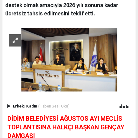
destek olmak amacıyla 2026 yılı sonuna kadar
ücretsiz tahsis edilmesini teklif etti.
Erkek
|
Kadın
(Haberi Sesli Oku)
DİDİM BELEDİYESİ AĞUSTOS AYI MECLİS
TOPLANTISINA HALKÇI BAŞKAN GENÇAY
DAMGASI