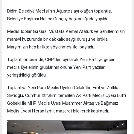
Didim Belediye Meclisi'nin Ağustos ayı olağan toplantısı,
Belediye Başkanı Hatice Gençay başkanlığında yapıldı.
Meclis toplantısı Gazi Mustafa Kemal Atatürk ve Şehitlerimizin
manevi huzurunda bir dakikalık saygı duruşu ve İstiklal
Marşımızın hep birlikte söylenmesi ile başladı.
Toplantı öncesinde, CHP'den ayrılarak Yeni Parti'ye geçen
meclis üyelerinin gruplarının önüne Yeni Parti yazıları
yerleştirildiği görüldü.
Toplantıya Yeni Parti Meclis Üyeleri Celalettin Erol ve Zülfikar
Sivrioğlu, Cumhur İttifakı'nı temsilen AK Parti Meclis Üyesi Lütfi
Göbekli ile MHP Meclis Üyesi Muammer Aktaş ve Bağımsız
Meclis Üyesi Hicran İzmit mazeret bildirerek katılmadı.