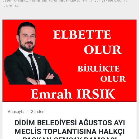
üstleniyorsunuz. Yazılan tüm yorumlardan site yönetimi hiçbir şekilde sorumlu
tutulamaz.
Anasayfa
Gündem
DİDİM BELEDİYESİ AĞUSTOS AYI
MECLİS TOPLANTISINA HALKÇI