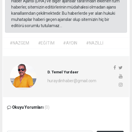
Haber Ajansı (DHA) ve diğer ajanslar tarafından eklenen tüm
haberler, sitemizin editörlerinin müdahalesi olmadan ajans
kanallarından çekilmektedir. Bu haberlerde yer alan hukuki
muhataplar haberi geçen ajanslar olup sitemizin hiç bir
editörü sorumlu tutulamaz...
#NAZGEM
#EĞİTİM
#AYDIN
#NAZİLLİ
D. Temel Yurdaer
huraydinhaber@gmail.com
Okuyu Yorumları
(0)