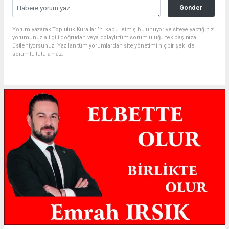
Gonder
Yorum yazarak Topluluk Kuralları’nı kabul etmiş bulunuyor ve siteye yaptığınız
yorumunuzla ilgili doğrudan veya dolaylı tüm sorumluluğu tek başınıza
üstleniyorsunuz. Yazılan tüm yorumlardan site yönetimi hiçbir şekilde
sorumlu tutulamaz.