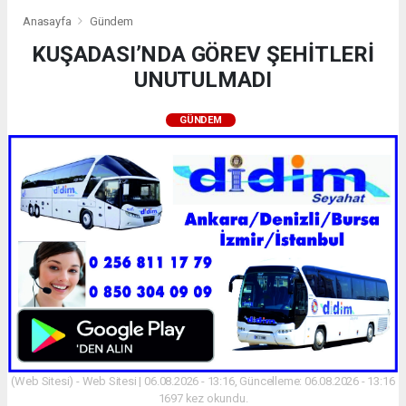
Anasayfa
Gündem
KUŞADASI’NDA GÖREV ŞEHİTLERİ
UNUTULMADI
GÜNDEM
(Web Sitesi) - Web Sitesi | 06.08.2026 - 13:16, Güncelleme: 06.08.2026 - 13:16
1697 kez okundu.