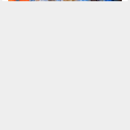
KUŞADASI’NDA GÖREV ŞEHİTLERİ UNUTULMADI
Anadolu Ajansı (AA), İhlas Haber Ajansı (İHA), Demirören
Haber Ajansı (DHA) ve diğer ajanslar tarafından eklenen tüm
haberler, sitemizin editörlerinin müdahalesi olmadan ajans
kanallarından çekilmektedir. Bu haberlerde yer alan hukuki
muhataplar haberi geçen ajanslar olup sitemizin hiç bir
editörü sorumlu tutulamaz...
#GÖREV
#ŞEHİTLER
#UNUTULMADI
#HAYIR LOKMASI
#KUŞADASI