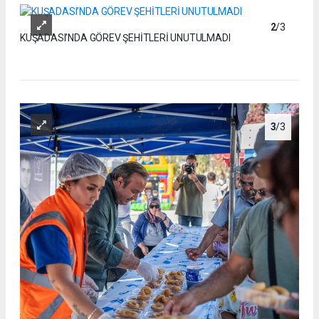
2
/3
KUŞADASI’NDA GÖREV ŞEHİTLERİ UNUTULMADI
3
/3