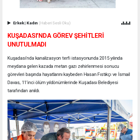
Erkek
|
Kadın
(Haberi Sesli Oku)
KUŞADASI’NDA GÖREV ŞEHİTLERİ
UNUTULMADI
Kuşadası'nda kanalizasyon terfi istasyonunda 2015 yılında
meydana gelen kazada metan gazı zehirlenmesi sonucu
görevleri başında hayatlarını kaybeden Hasan Fıstıkçı ve İsmail
Davas, 11’inci ölüm yıldönümlerinde Kuşadası Belediyesi
tarafından anıldı.