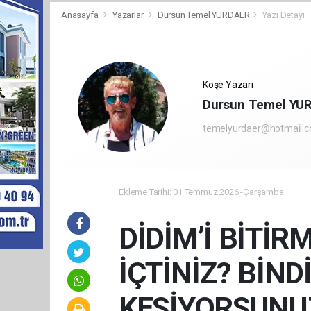
Anasayfa
Yazarlar
Dursun Temel YURDAER
Yazı Detayı
Köşe Yazarı
Dursun Temel YU
temelyurdaer@hotmail.
Ekleme Tarihi: 01 Temmuz 2026 -Çarşamba
DİDİM’İ BİTİR
İÇTİNİZ? BİND
KESİYORSUNU