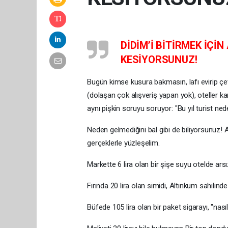
​DİDİM’İ BİTİRMEK İÇİN
KESİYORSUNUZ!
​Bugün kimse kusura bakmasın, lafı evirip 
(dolaşan çok alışveriş yapan yok), oteller kan 
aynı pişkin soruyu soruyor: "Bu yıl turist ne
​Neden gelmediğini bal gibi de biliyorsunuz! 
gerçeklerle yüzleşelim.
​Markette 6 lira olan bir şişe suyu otelde arsı
Fırında 20 lira olan simidi, Altınkum sahilinde 
Büfede 105 lira olan bir paket sigarayı, "nas