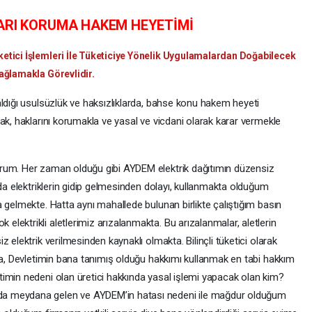
ARI KORUMA HAKEM HEYETİMİ
etici İşlemleri İle Tüketiciye Yönelik Uygulamalardan Doğabilecek
Bağlamakla Görevlidir.
aldığı usulsüzlük ve haksızlıklarda, bahse konu hakem heyeti
ak, haklarını korumakla ve yasal ve vicdani olarak karar vermekle
rum. Her zaman olduğu gibi AYDEM elektrik dağıtımın düzensiz
rda elektriklerin gidip gelmesinden dolayı, kullanmakta olduğum
 gelmekte. Hatta aynı mahallede bulunan birlikte çalıştığım basın
lektrikli aletlerimiz arızalanmakta. Bu arızalanmalar, aletlerin
 elektrik verilmesinden kaynaklı olmakta. Bilinçli tüketici olarak
nda, Devletimin bana tanımış olduğu hakkımı kullanmak en tabi hakkım
imin nedeni olan üretici hakkında yasal işlemi yapacak olan kim?
a meydana gelen ve AYDEM’in hatası nedeni ile mağdur olduğum