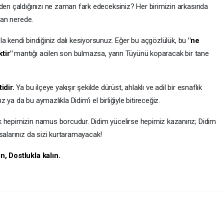
nden çaldığınızı ne zaman fark edeceksiniz? Her birimizin arkasında
tan nerede.
zla kendi bindiğiniz dalı kesiyorsunuz. Eğer bu açgözlülük, bu
"ne
tir"
mantığı acilen son bulmazsa, yarın Tüyünü koparacak bir tane
idir.
Ya bu ilçeye yakışır şekilde dürüst, ahlaklı ve adil bir esnaflık
z ya da bu aymazlıkla Didim’i el birliğiyle bitireceğiz.
k hepimizin namus borcudur. Didim yücelirse hepimiz kazanırız; Didim
salarınız da sizi kurtaramayacak!
n, Dostlukla kalın.