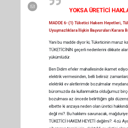
YOKSA ÜRETİCİ HAKL
MADDE 6- (1) Tüketici Hakem Heyetleri, Tük
Uyuşmazlıklara İlişkin Başvuruları Karara 
Yani bu madde diyor ki; Tüketicinin maruz k
TÜKETİCİNİN geçerli nedenlerini dikkate alar
yükümlüdür.
Ben Didim efeler mahallesinde ikamet ediyo
elektrik vermesinden, belli belirsiz zamanla
elektrikli ev aletlerimde bozulmalar meydana
büromuzda da kullanmakta olduğumuz birçok e
bozulması az öncede belirttiğim gibi düzensiz
elbette ki arızaya neden olan üretici hakkı
değil mi?. Bu hakkımı savunacak, mağduriyet
TÜKETİCİ HAKEM HEYETİ değilmi?. 4.cü Ayd