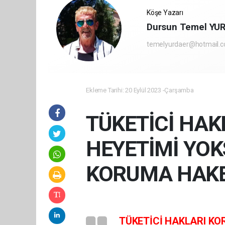
Köşe Yazarı
Dursun Temel YU
temelyurdaer@hotmail.
Ekleme Tarihi: 20 Eylül 2023 -Çarşamba
TÜKETİCİ HA
HEYETİMİ YOK
KORUMA HAKE
TÜKETİCİ HAKLARI K