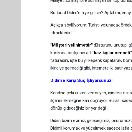
Maliyeti 20 lirayı bile bulmayan Bir top don
Bu turist Didim’e niye gelsin? Aptal mı, enay
​Açıkça söylüyorum: Turisti yolunacak ördek,
etmektedir!
​"Müşteri velinimettir"
düsturunu unutup, gü
koskoca bir ilçenin adı
"kazıkçılar cenneti"
faturasını, işte bu yıl kepenk kapatarak, bom
ikinciye gelmediği gibi, internete iki satır y
​Didim’e Karşı Suç İşliyorsunuz!
​Kendine çeki düzen vermeyen, içindeki o in
ilçenin ekmeğine kan doğruyor. Burası sadec
dönüp gideceğiniz bir yer değil!
​Didim bizim evimiz, geleceğimiz, onurumuzdu
Didim’i korumak ve yüceltmek sadece lafla ol