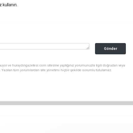
z kullanın.
Gönder
nuyor ve huraydingazetesi.com sitesine yaptığınız yorumunuzla ilgili doğrudan veya
. Yazılan tüm yorumlardan site yönetimi hiçbir şekilde sorumlu tutulamaz.