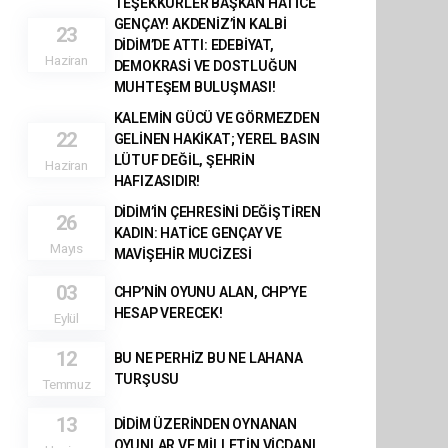
TEŞEKKÜRLER BAŞKAN HATİCE
GENÇAY! AKDENİZ’İN KALBİ
23
DİDİM’DE ATTI: EDEBİYAT,
Haziran
DEMOKRASİ VE DOSTLUĞUN
MUHTEŞEM BULUŞMASI!
KALEMİN GÜCÜ VE GÖRMEZDEN
22
GELİNEN HAKİKAT; YEREL BASIN
LÜTUF DEĞİL, ŞEHRİN
Haziran
HAFIZASIDIR!
DİDİM’İN ÇEHRESİNİ DEĞİŞTİREN
26
KADIN: HATİCE GENÇAY VE
Mayıs
MAVİŞEHİR MUCİZESİ
03
CHP’NİN OYUNU ALAN, CHP’YE
HESAP VERECEK!
Eylül
12
BU NE PERHİZ BU NE LAHANA
TURŞUSU
Temmuz
13
DİDİM ÜZERİNDEN OYNANAN
OYUNLAR VE MİLLETİN VİCDANI