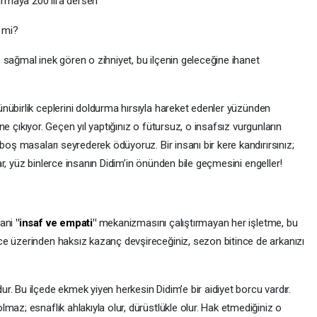
durmaya 200 lira dersen
i mi?
 sağmal inek gören o zihniyet, bu ilçenin geleceğine ihanet
nübirlik ceplerini doldurma hırsıyla hareket edenler yüzünden
ne çıkıyor. Geçen yıl yaptığınız o fütursuz, o insafsız vurgunların
boş masaları seyrederek ödüyoruz. Bir insanı bir kere kandırırsınız;
azar, yüz binlerce insanın Didim’in önünden bile geçmesini engeller!
sani
"insaf ve empati"
mekanizmasını çalıştırmayan her işletme, bu
e üzerinden haksız kazanç devşireceğiniz, sezon bitince de arkanızı
r. Bu ilçede ekmek yiyen herkesin Didim’e bir aidiyet borcu vardır.
maz; esnaflık ahlakıyla olur, dürüstlükle olur. Hak etmediğiniz o