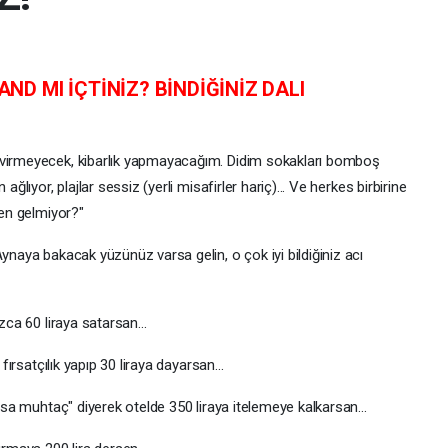
 AND MI İÇTİNİZ? BİNDİĞİNİZ DALI
çevirmeyecek, kibarlık yapmayacağım. Didim sokakları bomboş
ağlıyor, plajlar sessiz (yerli misafirler hariç)... Ve herkes birbirine
den gelmiyor?"
Aynaya bakacak yüzünüz varsa gelin, o çok iyi bildiğiniz acı
zca 60 liraya satarsan...
fırsatçılık yapıp 30 liraya dayarsan...
ılsa muhtaç" diyerek otelde 350 liraya itelemeye kalkarsan...