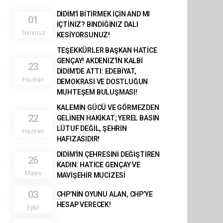
DİDİM’İ BİTİRMEK İÇİN AND MI
01
İÇTİNİZ? BİNDİĞİNİZ DALI
Temmuz
KESİYORSUNUZ!
TEŞEKKÜRLER BAŞKAN HATİCE
GENÇAY! AKDENİZ’İN KALBİ
23
DİDİM’DE ATTI: EDEBİYAT,
Haziran
DEMOKRASİ VE DOSTLUĞUN
MUHTEŞEM BULUŞMASI!
KALEMİN GÜCÜ VE GÖRMEZDEN
22
GELİNEN HAKİKAT; YEREL BASIN
LÜTUF DEĞİL, ŞEHRİN
Haziran
HAFIZASIDIR!
DİDİM’İN ÇEHRESİNİ DEĞİŞTİREN
26
KADIN: HATİCE GENÇAY VE
Mayıs
MAVİŞEHİR MUCİZESİ
03
CHP’NİN OYUNU ALAN, CHP’YE
HESAP VERECEK!
Eylül