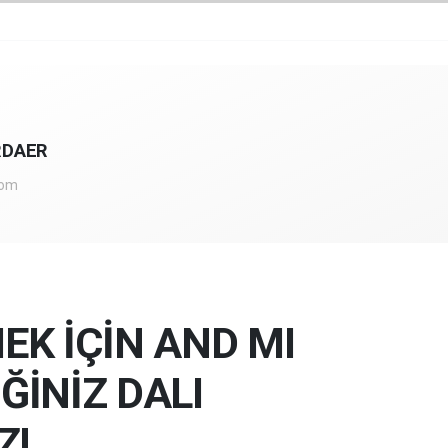
RDAER
com
MEK İÇİN AND MI
İĞİNİZ DALI
Z!