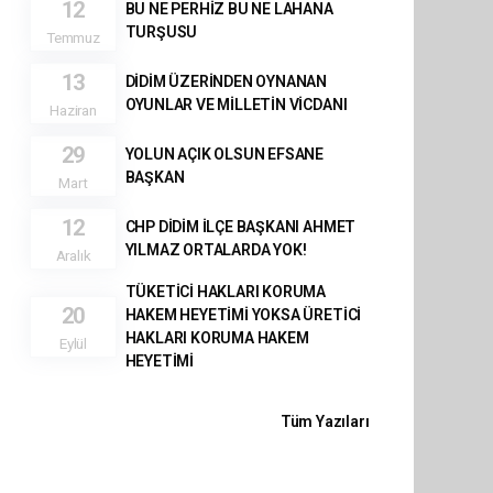
12
BU NE PERHİZ BU NE LAHANA
TURŞUSU
Temmuz
13
DİDİM ÜZERİNDEN OYNANAN
OYUNLAR VE MİLLETİN VİCDANI
Haziran
29
YOLUN AÇIK OLSUN EFSANE
BAŞKAN
Mart
12
CHP DİDİM İLÇE BAŞKANI AHMET
YILMAZ ORTALARDA YOK!
Aralık
TÜKETİCİ HAKLARI KORUMA
20
HAKEM HEYETİMİ YOKSA ÜRETİCİ
HAKLARI KORUMA HAKEM
Eylül
HEYETİMİ
Tüm Yazıları