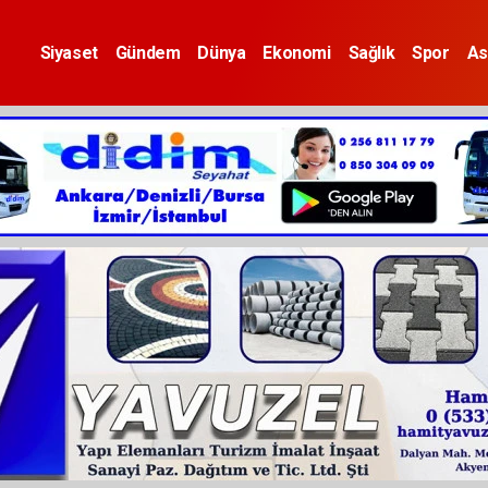
Siyaset
Gündem
Dünya
Ekonomi
Sağlık
Spor
As