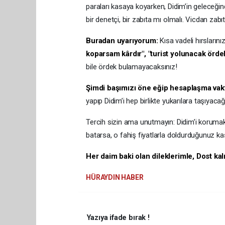
paraları kasaya koyarken, Didim’in geleceği
bir denetçi, bir zabıta mı olmalı. Vicdan zabı
​Buradan uyarıyorum:
Kısa vadeli hırslarını
koparsam kârdır", "turist yolunacak ördek
bile ördek bulamayacaksınız!
​Şimdi başımızı öne eğip hesaplaşma vakt
yapıp Didim’i hep birlikte yukarılara taşıyacağı
​Tercih sizin ama unutmayın: Didim’i koruma
batarsa, o fahiş fiyatlarla doldurduğunuz ka
Her daim baki olan dileklerimle, Dost kalı
HÜRAYDIN HABER
Yazıya ifade bırak !