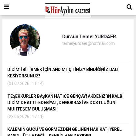
Dursun Temel YURDAER
temelyurdaer@hotmail.com
DİDİM’İ BİTİRMEK İÇİN AND MI İÇTİNİZ? BİNDİĞİNİZ DALI
KESİYORSUNUZ!
(01.07.2026 : 11:14)
TEŞEKKÜRLER BAŞKAN HATİCE GENÇAY! AKDENİZ’İN KALBİ
DİDİM’DE ATTI: EDEBİYAT, DEMOKRASİ VE DOSTLUĞUN
MUHTEŞEM BULUŞMASI!
(23.06.2026 : 17:11)
KALEMİN GÜCÜ VE GÖRMEZDEN GELİNEN HAKİKAT; YEREL
BASIN LÜTUF DEĞİL, ŞEHRİN HAFIZASIDIR!