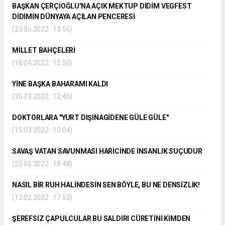
BAŞKAN ÇERÇİOĞLU'NA AÇIK MEKTUP DİDİM VEGFEST
DİDİMİN DÜNYAYA AÇILAN PENCERESİ
(23.05.2022 : 13:56)
MİLLET BAHÇELERİ
(18.04.2022 : 12:50)
YİNE BAŞKA BAHARAMI KALDI
(30.03.2022 : 12:46)
DOKTORLARA "YURT DIŞINAGİDENE GÜLE GÜLE"
(15.03.2022 : 10:04)
SAVAŞ VATAN SAVUNMASI HARİCİNDE İNSANLIK SUÇUDUR
(25.02.2022 : 18:48)
NASIL BİR RUH HALİNDESİN SEN BÖYLE, BU NE DENSİZLİK!
(12.02.2022 : 17:53)
ŞEREFSİZ ÇAPULCULAR BU SALDIRI CÜRETİNİ KİMDEN