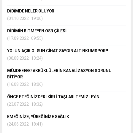
DİDİMDE NELER OLUYOR
(01.10.2022 : 19:00)
DİDİMİN BİTMEYEN OSB ÇİLESİ
(17.09.2022 : 09:55)
YOLUN AÇIK OLSUN CİHAT SAYGIN ALTINKUMSPOR!!
(30.08.2022 : 13:24)
MÜJDEEEEE! AKBÜKLÜLERİN KANALİZASYON SORUNU
BİTİYOR
(16.08.2022 : 18:06)
ÖNCE ETEĞİNİZDEKİ KİRLİ TAŞLARI TEMİZLEYİN
(23.07.2022 : 18:32)
EMEĞİNİZE, YÜREĞİNİZE SAĞLIK
(24.06.2022 : 18:41)