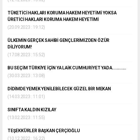
TÜKETİCİ HAKLARI KORUMA HAKEM HEYETİMİ YOKSA
ÜRETİCİ HAKLARI KORUMA HAKEM HEYETİMİ
(20.09.2023 : 19:12)
ÜLKEMİN GERÇEK SAHİBİ GENÇLERİMİZDEN ÖZÜR
DİLİYORUM!
(17.08.2023 : 15:52)
BU SEÇİM TÜRKİYE İÇİN YA LAİK CUMHURİYET YADA............
(30.03.2023 : 13:08)
DİDİMDE YEMEK YENİLEBİLECEK GÜZEL BİR MEKAN
(14.03.2023 : 11:01)
SINIFTA KALDIN KIZILAY
(13.02.2023 : 11:55)
TEŞEKKÜRLER BAŞKAN ÇERÇİOĞLU
(10.12.2022 : 16:22)