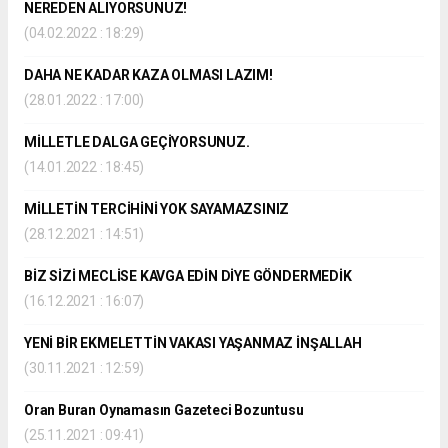
NEREDEN ALIYORSUNUZ!
(04.02.2022 : 18:29)
DAHA NE KADAR KAZA OLMASI LAZIM!
(28.01.2022 : 17:00)
MİLLETLE DALGA GEÇİYORSUNUZ.
(14.01.2022 : 18:45)
MİLLETİN TERCİHİNİ YOK SAYAMAZSINIZ
(28.12.2021 : 14:51)
BİZ SİZİ MECLİSE KAVGA EDİN DİYE GÖNDERMEDİK
(16.12.2021 : 16:07)
YENİ BİR EKMELETTİN VAKASI YAŞANMAZ İNŞALLAH
(30.11.2021 : 12:59)
Oran Buran Oynamasın Gazeteci Bozuntusu
(25.11.2021 : 09:41)