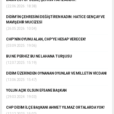
(22.06.2026 : 18:38)
DİDİM’İN ÇEHRESİNİ DEĞİŞTİREN KADIN: HATİCE GENÇAY VE
MAVİŞEHİR MUCİZESİ
(26.05.2026 : 10:04)
CHP’NİN OYUNU ALAN, CHP’YE HESAP VERECEK!
(03.09.2025 : 19:06)
BU NE PERHİZ BU NE LAHANA TURŞUSU
(12.07.2025 : 15:19)
DİDİM ÜZERİNDEN OYNANAN OYUNLAR VE MİLLETİN VİCDANI
(13.06.2025 : 15:47)
YOLUN AÇIK OLSUN EFSANE BAŞKAN
(29.03.2024 : 19:03)
CHP DİDİM İLÇE BAŞKANI AHMET YILMAZ ORTALARDA YOK!
(12.12.2023 : 15:02)