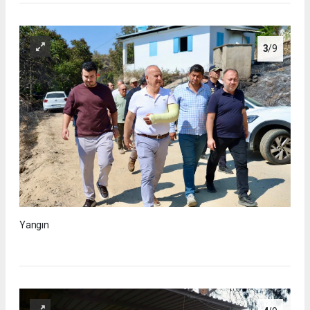
3
/9
Yangın