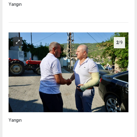
Yangın
2
/9
Yangın