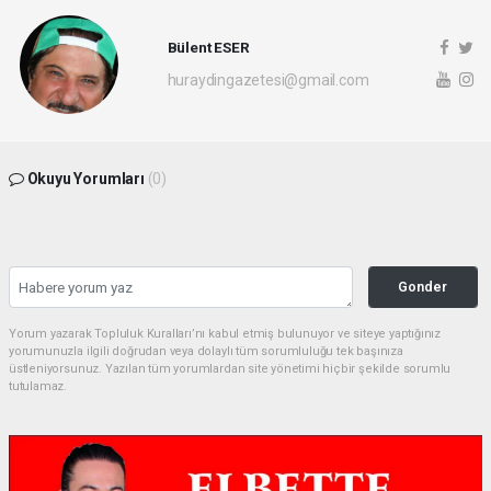
Bülent ESER
huraydingazetesi@gmail.com
Okuyu Yorumları
(0)
Gonder
Yorum yazarak Topluluk Kuralları’nı kabul etmiş bulunuyor ve siteye yaptığınız
yorumunuzla ilgili doğrudan veya dolaylı tüm sorumluluğu tek başınıza
üstleniyorsunuz. Yazılan tüm yorumlardan site yönetimi hiçbir şekilde sorumlu
tutulamaz.