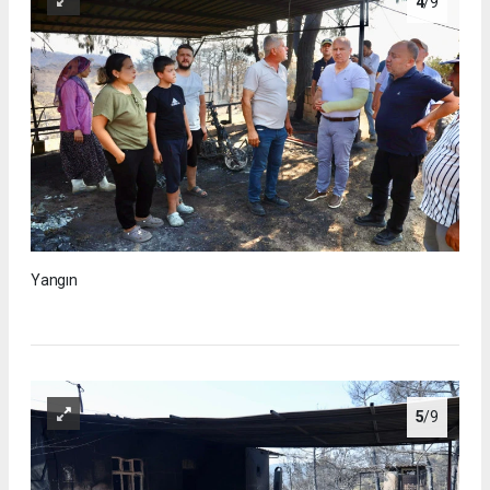
4
/9
Yangın
5
/9