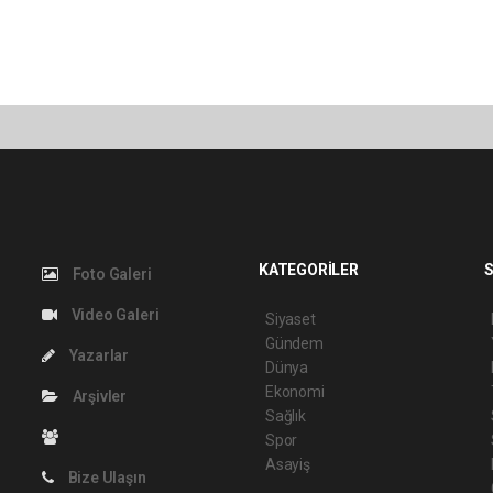
KATEGORİLER
S
Foto Galeri
Video Galeri
Siyaset
Gündem
Yazarlar
Dünya
Ekonomi
Arşivler
Sağlık
Spor
Asayiş
Bize Ulaşın