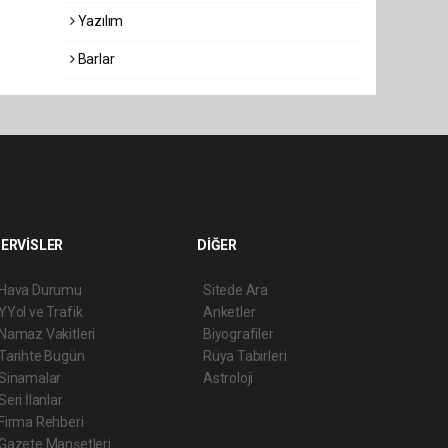
Yazılım
Barlar
ERVİSLER
DİĞER
Hava Durumu
Sitede Ara
YYol ve Trafik
Anketler
Namaz Vakitleri
Biyografiler
Tarihte Bugün
Rüya Tabirleri
Sinamalar
Astroloji
Seri İlanlar
Firma Rehberi
Gazete Manşetleri