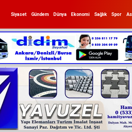
Siyaset
Gündem
Dünya
Ekonomi
Sağlık
Spor
As