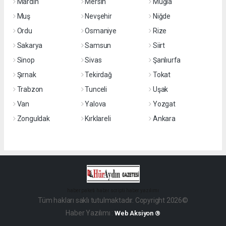
Mardin
Mersin
Muğla
Muş
Nevşehir
Niğde
Ordu
Osmaniye
Rize
Sakarya
Samsun
Siirt
Sinop
Sivas
Şanlıurfa
Şırnak
Tekirdağ
Tokat
Trabzon
Tunceli
Uşak
Van
Yalova
Yozgat
Zonguldak
Kırklareli
Ankara
haber paketi
haber scripti
haber yazılımı
Tüm hakları saklı tutulmaktadır. Copyright 2026©
Haber Yazılımı :
Web Aksiyon ®