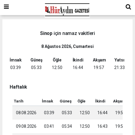
Sinop
için namaz vakitleri
8 Ağustos 2026, Cumartesi
İmsak
Güneş
Öğle
İkindi
Akşam
Yatsı
03:39
05:33
12:50
16:44
19:57
21:33
Haftalık
Tarih
İmsak
Güneş
Öğle
İkindi
Akşam
Ya
08.08.2026
03:39
05:33
12:50
16:44
19:57
2
09.08.2026
03:41
05:34
12:50
16:43
19:55
2