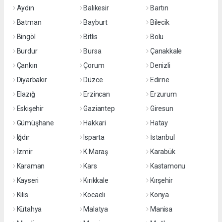
Aydın
Balıkesir
Bartın
Batman
Bayburt
Bilecik
Bingöl
Bitlis
Bolu
Burdur
Bursa
Çanakkale
Çankırı
Çorum
Denizli
Diyarbakır
Düzce
Edirne
Elazığ
Erzincan
Erzurum
Eskişehir
Gaziantep
Giresun
Gümüşhane
Hakkari
Hatay
Iğdır
Isparta
İstanbul
İzmir
K.Maraş
Karabük
Karaman
Kars
Kastamonu
Kayseri
Kırıkkale
Kırşehir
Kilis
Kocaeli
Konya
Kütahya
Malatya
Manisa