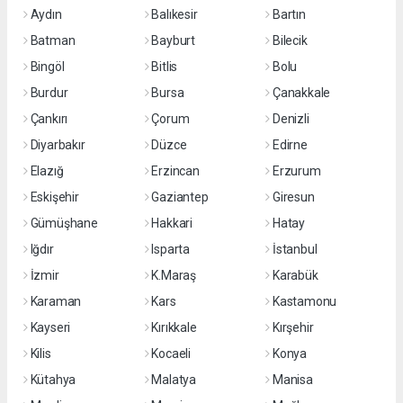
Aydın
Balıkesir
Bartın
Batman
Bayburt
Bilecik
Bingöl
Bitlis
Bolu
Burdur
Bursa
Çanakkale
Çankırı
Çorum
Denizli
Diyarbakır
Düzce
Edirne
Elazığ
Erzincan
Erzurum
Eskişehir
Gaziantep
Giresun
Gümüşhane
Hakkari
Hatay
Iğdır
Isparta
İstanbul
İzmir
K.Maraş
Karabük
Karaman
Kars
Kastamonu
Kayseri
Kırıkkale
Kırşehir
Kilis
Kocaeli
Konya
Kütahya
Malatya
Manisa