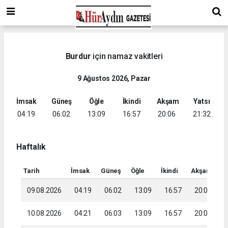
Burdur
için namaz vakitleri
9 Ağustos 2026, Pazar
İmsak
Güneş
Öğle
İkindi
Akşam
Yatsı
04:19
06:02
13:09
16:57
20:06
21:32
Haftalık
Tarih
İmsak
Güneş
Öğle
İkindi
Akşam
Ya
09.08.2026
04:19
06:02
13:09
16:57
20:06
2
10.08.2026
04:21
06:03
13:09
16:57
20:05
2