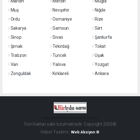
Mardin
Mersin
Muğla
Muş
Nevşehir
Niğde
Ordu
Osmaniye
Rize
Sakarya
Samsun
Siirt
Sinop
Sivas
Şanlıurfa
Şırnak
Tekirdağ
Tokat
Trabzon
Tunceli
Uşak
Van
Yalova
Yozgat
Zonguldak
Kırklareli
Ankara
haber paketi
haber scripti
haber yazılımı
Tüm hakları saklı tutulmaktadır. Copyright 2026©
Haber Yazılımı :
Web Aksiyon ®