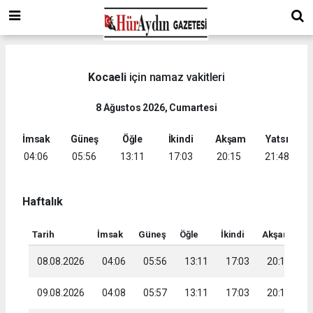
Kocaeli
için namaz vakitleri
8 Ağustos 2026, Cumartesi
İmsak
Güneş
Öğle
İkindi
Akşam
Yatsı
04:06
05:56
13:11
17:03
20:15
21:48
Haftalık
Tarih
İmsak
Güneş
Öğle
İkindi
Akşam
Ya
08.08.2026
04:06
05:56
13:11
17:03
20:15
2
09.08.2026
04:08
05:57
13:11
17:03
20:14
2