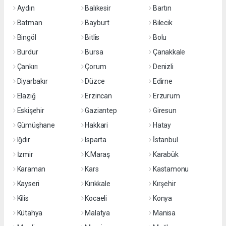
Aydın
Balıkesir
Bartın
Batman
Bayburt
Bilecik
Bingöl
Bitlis
Bolu
Burdur
Bursa
Çanakkale
Çankırı
Çorum
Denizli
Diyarbakır
Düzce
Edirne
Elazığ
Erzincan
Erzurum
Eskişehir
Gaziantep
Giresun
Gümüşhane
Hakkari
Hatay
Iğdır
Isparta
İstanbul
İzmir
K.Maraş
Karabük
Karaman
Kars
Kastamonu
Kayseri
Kırıkkale
Kırşehir
Kilis
Kocaeli
Konya
Kütahya
Malatya
Manisa