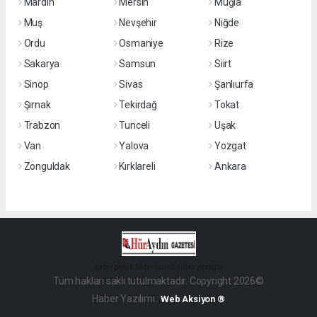
Mardin
Mersin
Muğla
Muş
Nevşehir
Niğde
Ordu
Osmaniye
Rize
Sakarya
Samsun
Siirt
Sinop
Sivas
Şanlıurfa
Şırnak
Tekirdağ
Tokat
Trabzon
Tunceli
Uşak
Van
Yalova
Yozgat
Zonguldak
Kırklareli
Ankara
haber paketi
haber scripti
haber yazılımı
Tüm hakları saklı tutulmaktadır. Copyright 2026©
Haber Yazılımı :
Web Aksiyon ®