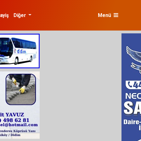
ayiş
Diğer
Menü