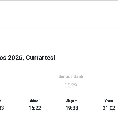
os 2026, Cumartesi
Sunucu Saati
15:29
e
İkindi
Akşam
Yatsı
33
16:22
19:33
21:02