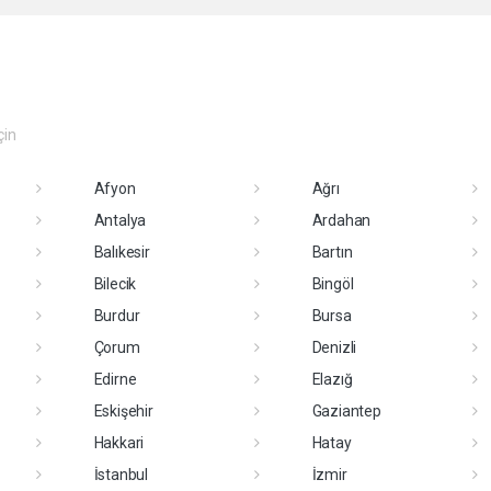
çin
Afyon
Ağrı
Antalya
Ardahan
Balıkesir
Bartın
Bilecik
Bingöl
Burdur
Bursa
Çorum
Denizli
Edirne
Elazığ
Eskişehir
Gaziantep
Hakkari
Hatay
İstanbul
İzmir