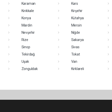
Karaman
Kars
Kırıkkale
Kırşehir
Konya
Kütahya
Mardin
Mersin
Nevşehir
Niğde
Rize
Sakarya
Sinop
Sivas
Tekirdağ
Tokat
Uşak
Van
Zonguldak
Kırklareli