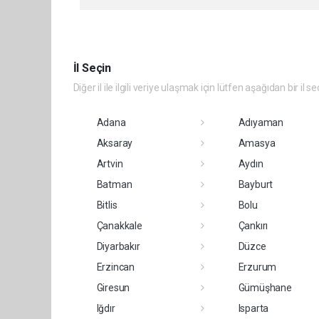
İl Seçin
Diğer il ile ilgili veriye ulaşmak için lütfen aşağıdan bir il se
Adana
Adıyaman
Aksaray
Amasya
Artvin
Aydın
Batman
Bayburt
Bitlis
Bolu
Çanakkale
Çankırı
Diyarbakır
Düzce
Erzincan
Erzurum
Giresun
Gümüşhane
Iğdır
Isparta