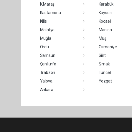
K.Maraş
Karabük
Kastamonu
Kayseri
Kilis
Kocaeli
Malatya
Manisa
Muğla
Muş
Ordu
Osmaniye
Samsun
Siirt
Şanlıurfa
Şırnak
Trabzon
Tunceli
Yalova
Yozgat
Ankara