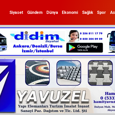
Siyaset
Gündem
Dünya
Ekonomi
Sağlık
Spor
As