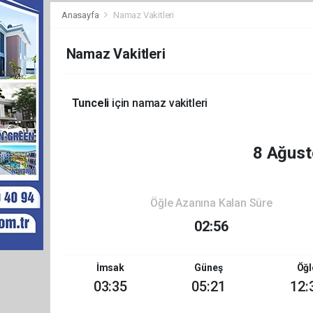
Anasayfa
Namaz Vakitleri
Namaz Vakitleri
Tunceli
için namaz vakitleri
8 Ağust
Öğle Azanına Kalan Süre
02:56
İmsak
Güneş
Öğl
03:35
05:21
12: