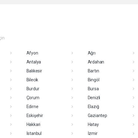
çin
Afyon
Ağrı
Antalya
Ardahan
Balıkesir
Bartın
Bilecik
Bingöl
Burdur
Bursa
Çorum
Denizli
Edirne
Elazığ
Eskişehir
Gaziantep
Hakkari
Hatay
İstanbul
İzmir