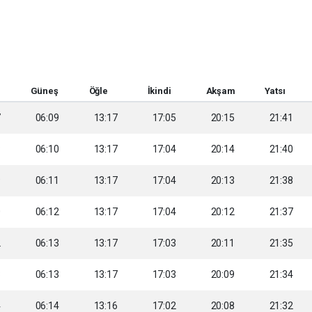
Güneş
Öğle
İkindi
Akşam
Yatsı
7
06:09
13:17
17:05
20:15
21:41
8
06:10
13:17
17:04
20:14
21:40
9
06:11
13:17
17:04
20:13
21:38
0
06:12
13:17
17:04
20:12
21:37
2
06:13
13:17
17:03
20:11
21:35
3
06:13
13:17
17:03
20:09
21:34
4
06:14
13:16
17:02
20:08
21:32