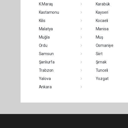
K.Maraş
Karabük
Kastamonu
Kayseri
Kilis
Kocaeli
Malatya
Manisa
Muğla
Muş
Ordu
Osmaniye
Samsun
Siirt
Şanlıurfa
Şırnak
Trabzon
Tunceli
Yalova
Yozgat
Ankara