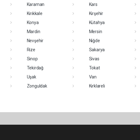
Karaman
Kars
Kırıkkale
Kırşehir
Konya
Kütahya
Mardin
Mersin
Nevşehir
Niğde
Rize
Sakarya
Sinop
Sivas
Tekirdağ
Tokat
Uşak
Van
Zonguldak
Kırklareli