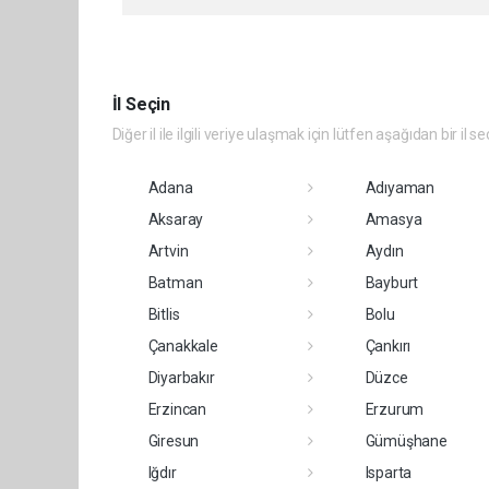
İl Seçin
Diğer il ile ilgili veriye ulaşmak için lütfen aşağıdan bir il se
Adana
Adıyaman
Aksaray
Amasya
Artvin
Aydın
Batman
Bayburt
Bitlis
Bolu
Çanakkale
Çankırı
Diyarbakır
Düzce
Erzincan
Erzurum
Giresun
Gümüşhane
Iğdır
Isparta