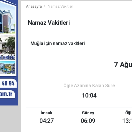
Anasayfa
Namaz Vakitleri
Namaz Vakitleri
Muğla
için namaz vakitleri
7 Ağ
Öğle Azanına Kalan Süre
10:04
İmsak
Güneş
Öğl
04:27
06:09
13: