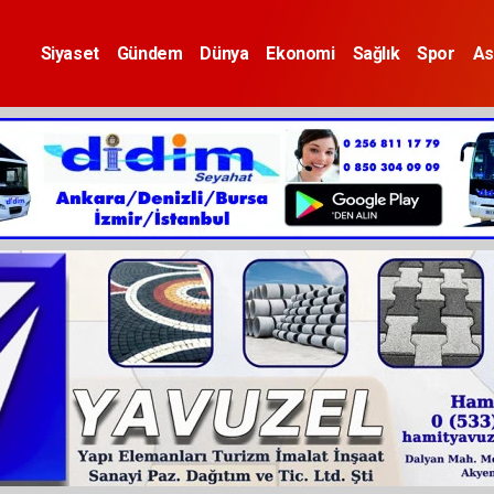
Siyaset
Gündem
Dünya
Ekonomi
Sağlık
Spor
As