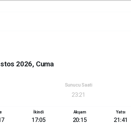
ustos 2026, Cuma
Sunucu Saati
23:21
e
İkindi
Akşam
Yatsı
17
17:05
20:15
21:41