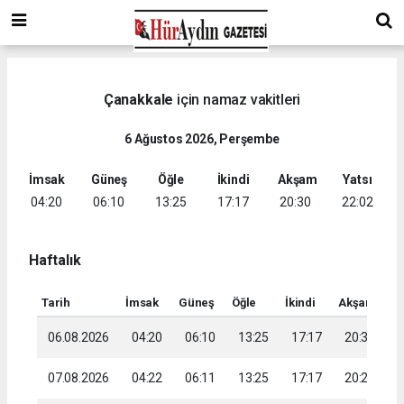
Çanakkale
için namaz vakitleri
6 Ağustos 2026, Perşembe
İmsak
Güneş
Öğle
İkindi
Akşam
Yatsı
04:20
06:10
13:25
17:17
20:30
22:02
Haftalık
Tarih
İmsak
Güneş
Öğle
İkindi
Akşam
Ya
06.08.2026
04:20
06:10
13:25
17:17
20:30
2
07.08.2026
04:22
06:11
13:25
17:17
20:29
2