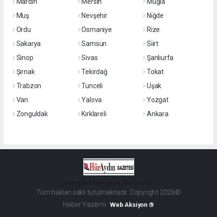
Mardin
Mersin
Muğla
Muş
Nevşehir
Niğde
Ordu
Osmaniye
Rize
Sakarya
Samsun
Siirt
Sinop
Sivas
Şanlıurfa
Şırnak
Tekirdağ
Tokat
Trabzon
Tunceli
Uşak
Van
Yalova
Yozgat
Zonguldak
Kırklareli
Ankara
haber paketi
haber scripti
haber yazılımı
Tüm hakları saklı tutulmaktadır. Copyright 2026©
Haber Yazılımı :
Web Aksiyon ®