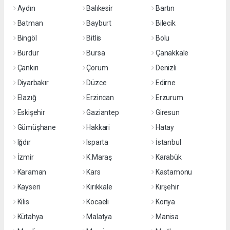
Aydın
Balıkesir
Bartın
Batman
Bayburt
Bilecik
Bingöl
Bitlis
Bolu
Burdur
Bursa
Çanakkale
Çankırı
Çorum
Denizli
Diyarbakır
Düzce
Edirne
Elazığ
Erzincan
Erzurum
Eskişehir
Gaziantep
Giresun
Gümüşhane
Hakkari
Hatay
Iğdır
Isparta
İstanbul
İzmir
K.Maraş
Karabük
Karaman
Kars
Kastamonu
Kayseri
Kırıkkale
Kırşehir
Kilis
Kocaeli
Konya
Kütahya
Malatya
Manisa