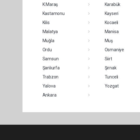
K.Maraş
Karabük
Kastamonu
Kayseri
Kilis
Kocaeli
Malatya
Manisa
Muğla
Muş
Ordu
Osmaniye
Samsun
Siirt
Şanlıurfa
Şırnak
Trabzon
Tunceli
Yalova
Yozgat
Ankara