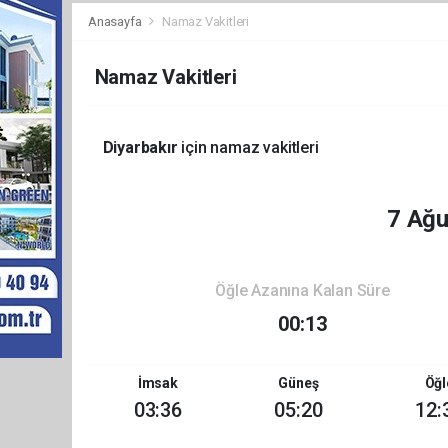
Anasayfa
Namaz Vakitleri
Namaz Vakitleri
Diyarbakır
için namaz vakitleri
7 Ağ
Öğle Azanına Kalan Süre
00:13
İmsak
Güneş
Öğl
03:36
05:20
12: