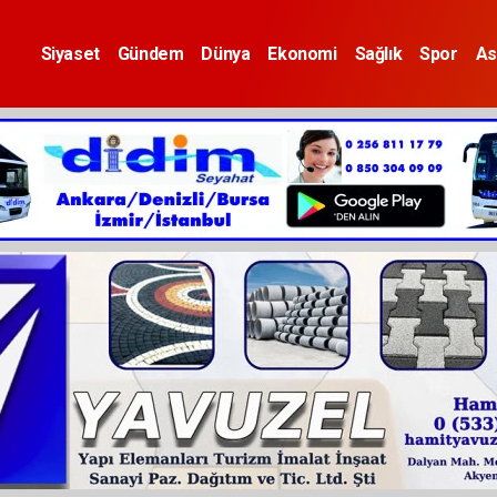
Siyaset
Gündem
Dünya
Ekonomi
Sağlık
Spor
As