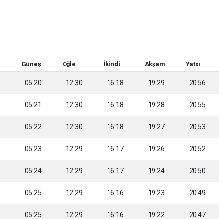
Güneş
Öğle
İkindi
Akşam
Yatsı
6
05:20
12:30
16:18
19:29
20:56
8
05:21
12:30
16:18
19:28
20:55
9
05:22
12:30
16:18
19:27
20:53
0
05:23
12:29
16:17
19:26
20:52
1
05:24
12:29
16:17
19:24
20:50
3
05:25
12:29
16:16
19:23
20:49
4
05:25
12:29
16:16
19:22
20:47