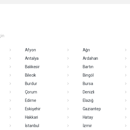
çin
Afyon
Ağrı
Antalya
Ardahan
Balıkesir
Bartın
Bilecik
Bingöl
Burdur
Bursa
Çorum
Denizli
Edirne
Elazığ
Eskişehir
Gaziantep
Hakkari
Hatay
İstanbul
İzmir