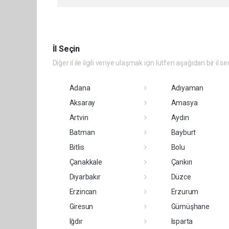
İl Seçin
Diğer il ile ilgili veriye ulaşmak için lütfen aşağıdan bir il se
Adana
Adıyaman
Aksaray
Amasya
Artvin
Aydın
Batman
Bayburt
Bitlis
Bolu
Çanakkale
Çankırı
Diyarbakır
Düzce
Erzincan
Erzurum
Giresun
Gümüşhane
Iğdır
Isparta