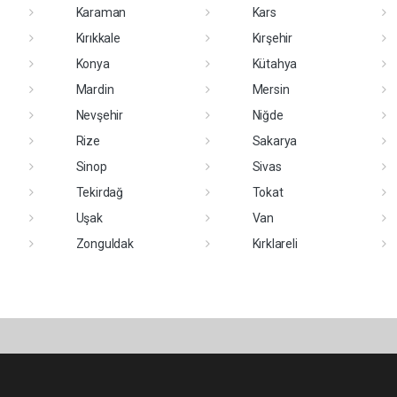
Karaman
Kars
Kırıkkale
Kırşehir
Konya
Kütahya
Mardin
Mersin
Nevşehir
Niğde
Rize
Sakarya
Sinop
Sivas
Tekirdağ
Tokat
Uşak
Van
Zonguldak
Kırklareli