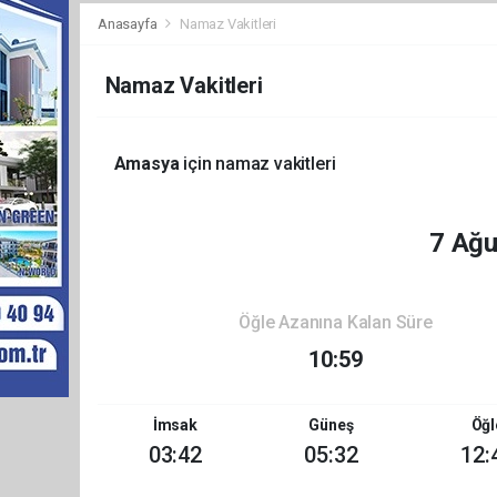
Anasayfa
Namaz Vakitleri
Namaz Vakitleri
Amasya
için namaz vakitleri
7 Ağ
Öğle Azanına Kalan Süre
10:59
İmsak
Güneş
Öğl
03:42
05:32
12: