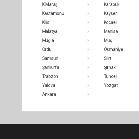
K.Maraş
Karabük
Kastamonu
Kayseri
Kilis
Kocaeli
Malatya
Manisa
Muğla
Muş
Ordu
Osmaniye
Samsun
Siirt
Şanlıurfa
Şırnak
Trabzon
Tunceli
Yalova
Yozgat
Ankara