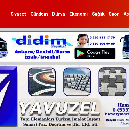
Siyaset
Gündem
Dünya
Ekonomi
Sağlık
Spor
As