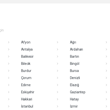
çin
Afyon
Ağrı
Antalya
Ardahan
Balıkesir
Bartın
Bilecik
Bingöl
Burdur
Bursa
Çorum
Denizli
Edirne
Elazığ
Eskişehir
Gaziantep
Hakkari
Hatay
İstanbul
İzmir