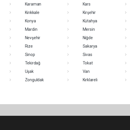
Karaman
Kars
Kırıkkale
Kırşehir
Konya
Kütahya
Mardin
Mersin
Nevşehir
Niğde
Rize
Sakarya
Sinop
Sivas
Tekirdağ
Tokat
Uşak
Van
Zonguldak
Kırklareli