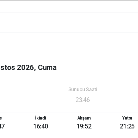
ustos 2026, Cuma
Sunucu Saati
23:46
e
İkindi
Akşam
Yatsı
47
16:40
19:52
21:25