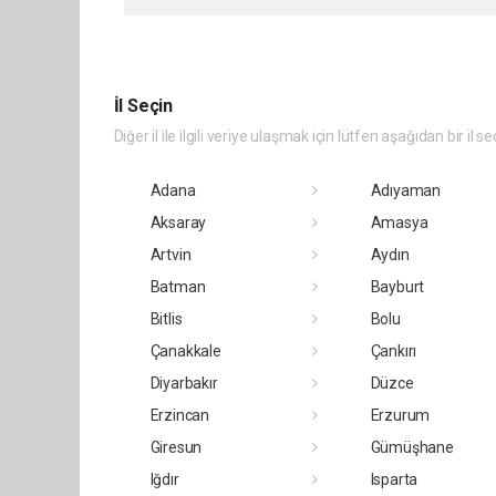
İl Seçin
Diğer il ile ilgili veriye ulaşmak için lütfen aşağıdan bir il se
Adana
Adıyaman
Aksaray
Amasya
Artvin
Aydın
Batman
Bayburt
Bitlis
Bolu
Çanakkale
Çankırı
Diyarbakır
Düzce
Erzincan
Erzurum
Giresun
Gümüşhane
Iğdır
Isparta