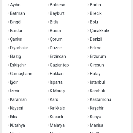
Aydın
Balıkesir
Bartın
Batman
Bayburt
Bilecik
Bingöl
Bitlis
Bolu
Burdur
Bursa
Çanakkale
Çankırı
Çorum
Denizli
Diyarbakır
Düzce
Edirne
Elazığ
Erzincan
Erzurum
Eskişehir
Gaziantep
Giresun
Gümüşhane
Hakkari
Hatay
Iğdır
Isparta
İstanbul
İzmir
K.Maraş
Karabük
Karaman
Kars
Kastamonu
Kayseri
Kırıkkale
Kırşehir
Kilis
Kocaeli
Konya
Kütahya
Malatya
Manisa