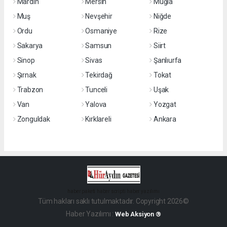
Mardin
Mersin
Muğla
Muş
Nevşehir
Niğde
Ordu
Osmaniye
Rize
Sakarya
Samsun
Siirt
Sinop
Sivas
Şanlıurfa
Şırnak
Tekirdağ
Tokat
Trabzon
Tunceli
Uşak
Van
Yalova
Yozgat
Zonguldak
Kırklareli
Ankara
haber paketi
haber scripti
haber yazılımı
Tüm hakları saklı tutulmaktadır. Copyright 2026©
Haber Yazılımı :
Web Aksiyon ®