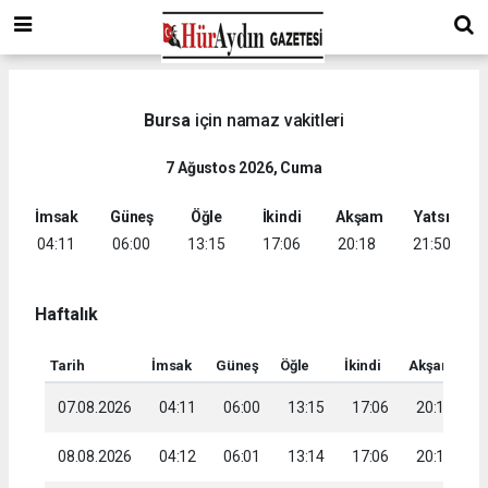
Bursa
için namaz vakitleri
7 Ağustos 2026, Cuma
İmsak
Güneş
Öğle
İkindi
Akşam
Yatsı
04:11
06:00
13:15
17:06
20:18
21:50
Haftalık
Tarih
İmsak
Güneş
Öğle
İkindi
Akşam
Ya
07.08.2026
04:11
06:00
13:15
17:06
20:18
2
08.08.2026
04:12
06:01
13:14
17:06
20:17
2