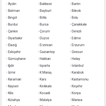
Aydın
Balıkesir
Bartın
Batman
Bayburt
Bilecik
Bingöl
Bitlis
Bolu
Burdur
Bursa
Çanakkale
Çankırı
Çorum
Denizli
Diyarbakır
Düzce
Edirne
Elazığ
Erzincan
Erzurum
Eskişehir
Gaziantep
Giresun
Gümüşhane
Hakkari
Hatay
Iğdır
Isparta
İstanbul
İzmir
K.Maraş
Karabük
Karaman
Kars
Kastamonu
Kayseri
Kırıkkale
Kırşehir
Kilis
Kocaeli
Konya
Kütahya
Malatya
Manisa