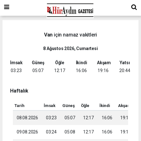
Van
için namaz vakitleri
8 Ağustos 2026, Cumartesi
İmsak
Güneş
Öğle
İkindi
Akşam
Yatsı
03:23
05:07
12:17
16:06
19:16
20:44
Haftalık
Tarih
İmsak
Güneş
Öğle
İkindi
Akşam
Ya
08.08.2026
03:23
05:07
12:17
16:06
19:16
2
09.08.2026
03:24
05:08
12:17
16:06
19:15
2