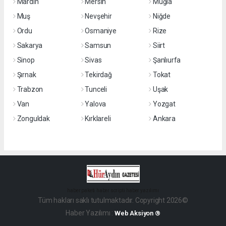
Mardin
Mersin
Muğla
Muş
Nevşehir
Niğde
Ordu
Osmaniye
Rize
Sakarya
Samsun
Siirt
Sinop
Sivas
Şanlıurfa
Şırnak
Tekirdağ
Tokat
Trabzon
Tunceli
Uşak
Van
Yalova
Yozgat
Zonguldak
Kırklareli
Ankara
haber paketi
haber scripti
haber yazılımı
Tüm hakları saklı tutulmaktadır. Copyright 2026©
Haber Yazılımı :
Web Aksiyon ®