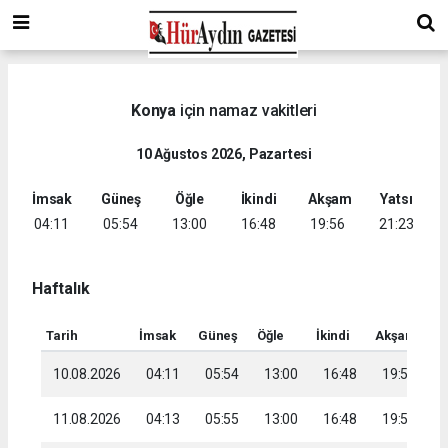
Konya
için namaz vakitleri
10 Ağustos 2026, Pazartesi
İmsak
Güneş
Öğle
İkindi
Akşam
Yatsı
04:11
05:54
13:00
16:48
19:56
21:23
Haftalık
Tarih
İmsak
Güneş
Öğle
İkindi
Akşam
Ya
10.08.2026
04:11
05:54
13:00
16:48
19:56
2
11.08.2026
04:13
05:55
13:00
16:48
19:55
2