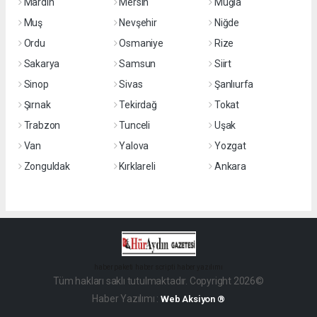
Mardin
Mersin
Muğla
Muş
Nevşehir
Niğde
Ordu
Osmaniye
Rize
Sakarya
Samsun
Siirt
Sinop
Sivas
Şanlıurfa
Şırnak
Tekirdağ
Tokat
Trabzon
Tunceli
Uşak
Van
Yalova
Yozgat
Zonguldak
Kırklareli
Ankara
haber paketi
haber scripti
haber yazılımı
Tüm hakları saklı tutulmaktadır. Copyright 2026©
Haber Yazılımı :
Web Aksiyon ®