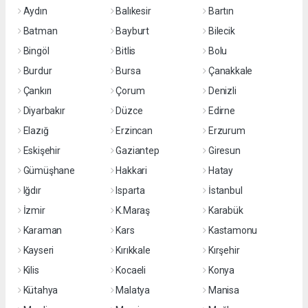
Aydın
Balıkesir
Bartın
Batman
Bayburt
Bilecik
Bingöl
Bitlis
Bolu
Burdur
Bursa
Çanakkale
Çankırı
Çorum
Denizli
Diyarbakır
Düzce
Edirne
Elazığ
Erzincan
Erzurum
Eskişehir
Gaziantep
Giresun
Gümüşhane
Hakkari
Hatay
Iğdır
Isparta
İstanbul
İzmir
K.Maraş
Karabük
Karaman
Kars
Kastamonu
Kayseri
Kırıkkale
Kırşehir
Kilis
Kocaeli
Konya
Kütahya
Malatya
Manisa