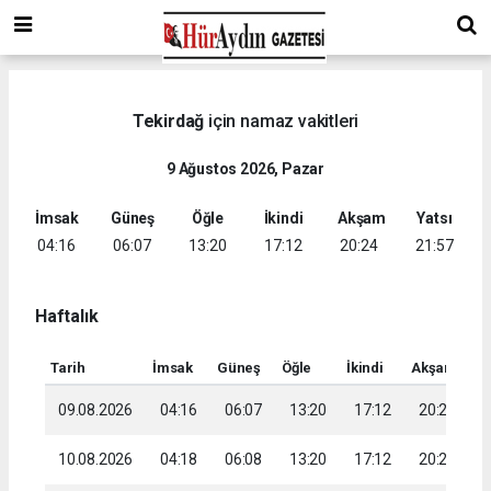
Tekirdağ
için namaz vakitleri
9 Ağustos 2026, Pazar
İmsak
Güneş
Öğle
İkindi
Akşam
Yatsı
04:16
06:07
13:20
17:12
20:24
21:57
Haftalık
Tarih
İmsak
Güneş
Öğle
İkindi
Akşam
Ya
09.08.2026
04:16
06:07
13:20
17:12
20:24
2
10.08.2026
04:18
06:08
13:20
17:12
20:22
2