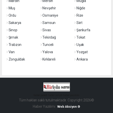
Mardin
Mersin
Muğla
Muş
Nevşehir
Niğde
Ordu
Osmaniye
Rize
Sakarya
Samsun
Siirt
Sinop
Sivas
Şanlıurfa
Şırnak
Tekirdağ
Tokat
Trabzon
Tunceli
Uşak
Van
Yalova
Yozgat
Zonguldak
Kırklareli
Ankara
haber paketi
haber scripti
haber yazılımı
Tüm hakları saklı tutulmaktadır. Copyright 2026©
Haber Yazılımı :
Web Aksiyon ®