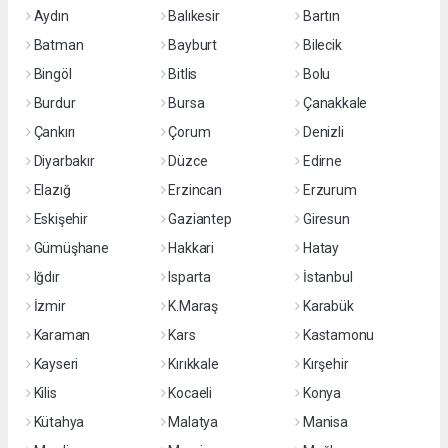
Aydın
Balıkesir
Bartın
Batman
Bayburt
Bilecik
Bingöl
Bitlis
Bolu
Burdur
Bursa
Çanakkale
Çankırı
Çorum
Denizli
Diyarbakır
Düzce
Edirne
Elazığ
Erzincan
Erzurum
Eskişehir
Gaziantep
Giresun
Gümüşhane
Hakkari
Hatay
Iğdır
Isparta
İstanbul
İzmir
K.Maraş
Karabük
Karaman
Kars
Kastamonu
Kayseri
Kırıkkale
Kırşehir
Kilis
Kocaeli
Konya
Kütahya
Malatya
Manisa