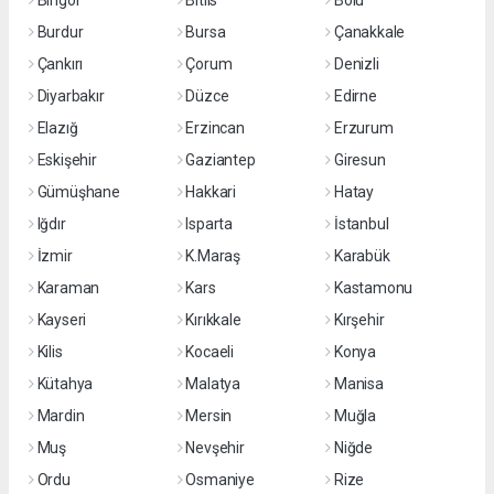
Bingöl
Bitlis
Bolu
Burdur
Bursa
Çanakkale
Çankırı
Çorum
Denizli
Diyarbakır
Düzce
Edirne
Elazığ
Erzincan
Erzurum
Eskişehir
Gaziantep
Giresun
Gümüşhane
Hakkari
Hatay
Iğdır
Isparta
İstanbul
İzmir
K.Maraş
Karabük
Karaman
Kars
Kastamonu
Kayseri
Kırıkkale
Kırşehir
Kilis
Kocaeli
Konya
Kütahya
Malatya
Manisa
Mardin
Mersin
Muğla
Muş
Nevşehir
Niğde
Ordu
Osmaniye
Rize