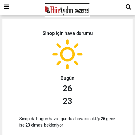
Sinop
için hava durumu
Bugün
26
23
Sinop da bugün hava
, gündüz hava sıcaklığı
26
gece
ise
23
olması bekleniyor.