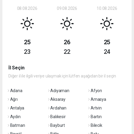
08.08.2026
09.08.2026
10.08.2026
25
26
25
23
22
24
İl Seçin
Diğer il ile ilgili veriye ulaşmak için lütfen aşağıdan bir il seçin
Adana
Adıyaman
Afyon
Ağrı
Aksaray
Amasya
Antalya
Ardahan
Artvin
Aydın
Balıkesir
Bartın
Batman
Bayburt
Bilecik