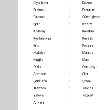
Diyarbakır
Düzce
Erzincan
Erzurum
Giresun
Gümüşhane
Iğdır
Isparta
K.Maraş
Karabük
Kastamonu
Kayseri
Kilis
Kocaeli
Malatya
Manisa
Muğla
Muş
Ordu
Osmaniye
Samsun
Siirt
Şanlıurfa
Şırnak
Trabzon
Tunceli
Yalova
Yozgat
Ankara