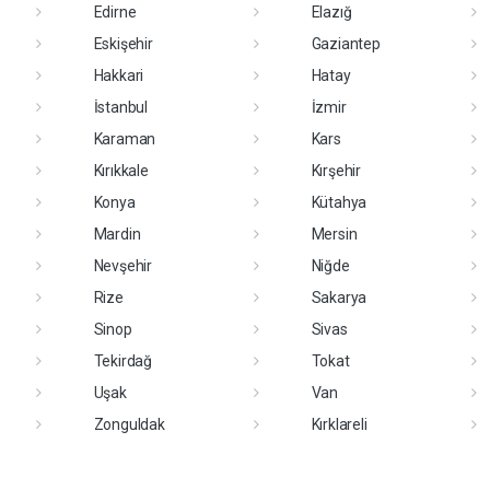
Edirne
Elazığ
Eskişehir
Gaziantep
Hakkari
Hatay
İstanbul
İzmir
Karaman
Kars
Kırıkkale
Kırşehir
Konya
Kütahya
Mardin
Mersin
Nevşehir
Niğde
Rize
Sakarya
Sinop
Sivas
Tekirdağ
Tokat
Uşak
Van
Zonguldak
Kırklareli