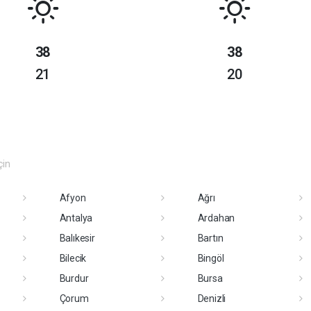
38
38
21
20
çin
Afyon
Ağrı
Antalya
Ardahan
Balıkesir
Bartın
Bilecik
Bingöl
Burdur
Bursa
Çorum
Denizli