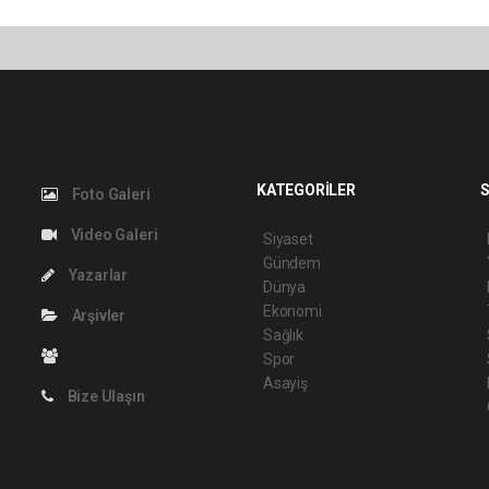
KATEGORİLER
S
Foto Galeri
Video Galeri
Siyaset
Gündem
Yazarlar
Dünya
Ekonomi
Arşivler
Sağlık
Spor
Asayiş
Bize Ulaşın