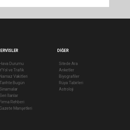
ERVİSLER
DİĞER
Hava Durumu
Sitede Ara
YYol ve Trafik
Anketler
Namaz Vakitleri
Biyografiler
Tarihte Bugün
Rüya Tabirleri
Sinamalar
Astroloji
Seri İlanlar
Firma Rehberi
Gazete Manşetleri