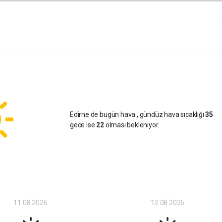
Edirne de bugün hava
, gündüz hava sıcaklığı
35
gece ise
22
olması bekleniyor.
11.08.2026
12.08.2026