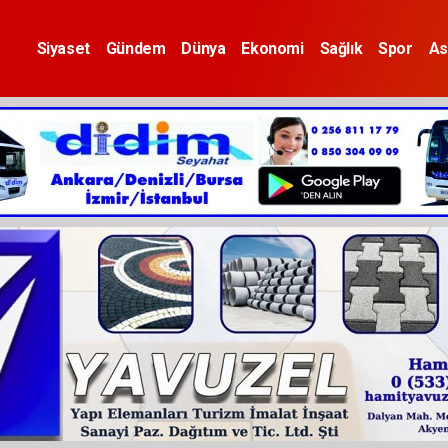
Siyaset
Gündem
Dünya
Ekonomi
Sağlık
Spor
As