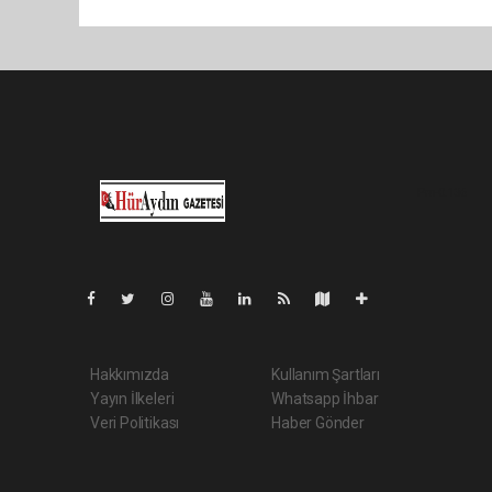
Pro-0.136
Hakkımızda
Kullanım Şartları
Yayın İlkeleri
Whatsapp İhbar
Veri Politikası
Haber Gönder