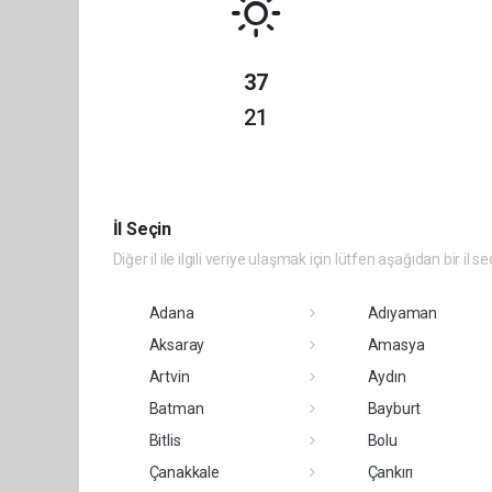
37
21
İl Seçin
Diğer il ile ilgili veriye ulaşmak için lütfen aşağıdan bir il se
Adana
Adıyaman
Aksaray
Amasya
Artvin
Aydın
Batman
Bayburt
Bitlis
Bolu
Çanakkale
Çankırı