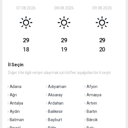
07.08.2026
08.08.2026
09.08.2026
29
29
29
18
19
20
İl Seçin
Diğer il ile ilgili veriye ulaşmak için lütfen aşağıdan bir il seçin
Adana
Adıyaman
Afyon
Ağrı
Aksaray
Amasya
Antalya
Ardahan
Artvin
Aydın
Balıkesir
Bartın
Batman
Bayburt
Bilecik