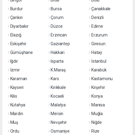
Bingöl
Bitlis
Bolu
Burdur
Bursa
Çanakkale
Çankırı
Çorum
Denizli
Diyarbakır
Düzce
Edirne
Elazığ
Erzincan
Erzurum
Eskişehir
Gaziantep
Giresun
Gümüşhane
Hakkari
Hatay
Iğdır
Isparta
İstanbul
İzmir
K.Maraş
Karabük
Karaman
Kars
Kastamonu
Kayseri
Kırıkkale
Kırşehir
Kilis
Kocaeli
Konya
Kütahya
Malatya
Manisa
Mardin
Mersin
Muğla
Muş
Nevşehir
Niğde
Ordu
Osmaniye
Rize